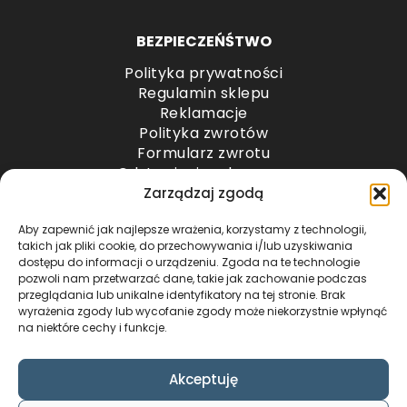
BEZPIECZEŃŚTWO
Polityka prywatności
Regulamin sklepu
Reklamacje
Polityka zwrotów
Formularz zwrotu
Odstąpienie od umowy
Odstąpienie od umowy – przesyłki paletowe
Zarządzaj zgodą
Aby zapewnić jak najlepsze wrażenia, korzystamy z technologii,
METODY PŁATNOŚCI
takich jak pliki cookie, do przechowywania i/lub uzyskiwania
dostępu do informacji o urządzeniu. Zgoda na te technologie
pozwoli nam przetwarzać dane, takie jak zachowanie podczas
przeglądania lub unikalne identyfikatory na tej stronie. Brak
wyrażenia zgody lub wycofanie zgody może niekorzystnie wpłynąć
na niektóre cechy i funkcje.
Akceptuję
COPYRIGHT © 2024 by ADWENTO ŁUKASZ