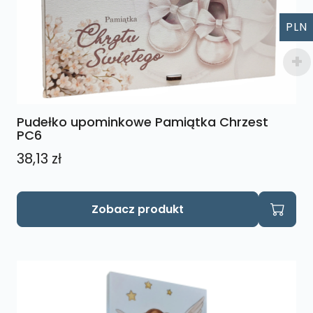
PLN
Pudełko upominkowe Pamiątka Chrzest
PC6
38,13
zł
Ten
Zobacz produkt
produkt
ma
wiele
wariantów.
Opcje
można