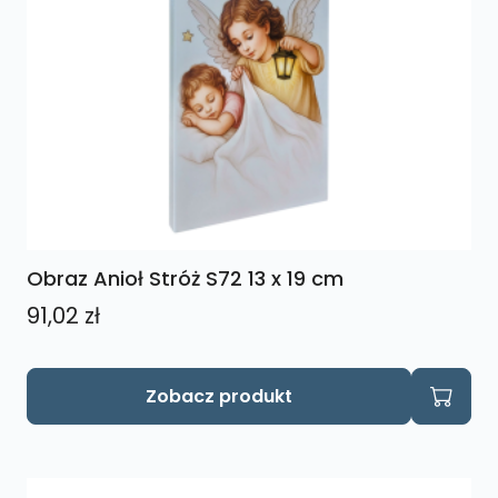
wybrać
na
stronie
produktu
Obraz Anioł Stróż S72 13 x 19 cm
91,02
zł
Zobacz produkt