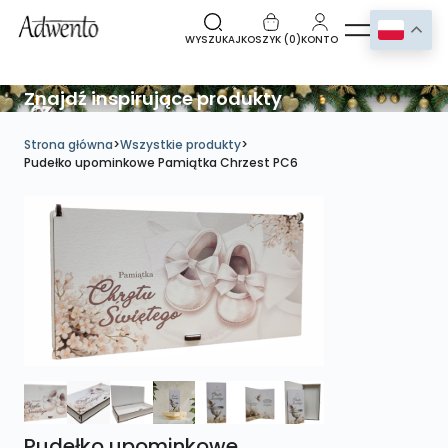
WYSZUKAJ
KOSZYK (
0
)
KONTO
Znajdź inspirujące produkty
Strona główna
>
Wszystkie produkty
>
Pudełko upominkowe Pamiątka Chrzest PC6
Pudełko upominkowe