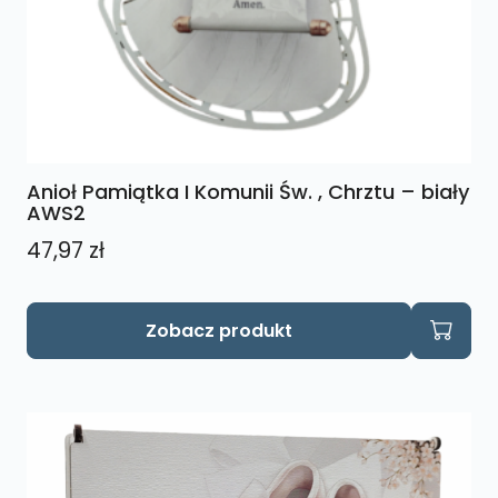
Anioł Pamiątka I Komunii Św. , Chrztu – biały
AWS2
47,97
zł
Zobacz produkt