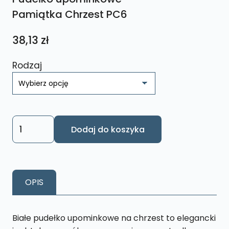
Pamiątka Chrzest PC6
38,13
zł
Rodzaj
ilość
Dodaj do koszyka
Pudełko
upominkowe
Pamiątka
Chrzest
OPIS
PC6
Białe pudełko upominkowe na chrzest to elegancki