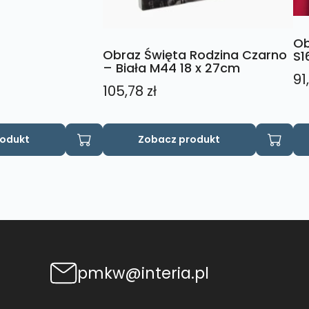
Ob
Obraz Święta Rodzina Czarno
S1
– Biała M44 18 x 27cm
91
105,78
zł
rodukt
Zobacz produkt
pmkw@interia.pl