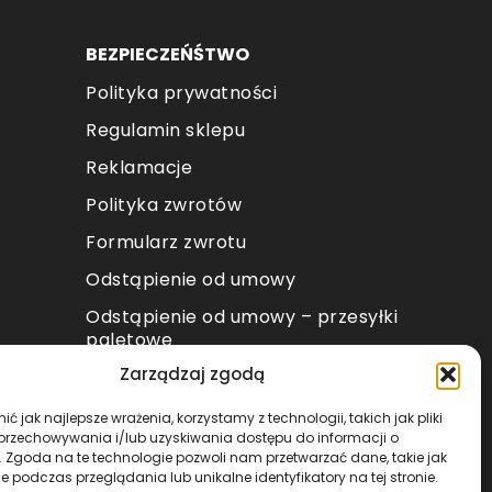
BEZPIECZEŃŚTWO
Polityka prywatności
Regulamin sklepu
Reklamacje
Polityka zwrotów
Formularz zwrotu
Odstąpienie od umowy
Odstąpienie od umowy – przesyłki
paletowe
Zarządzaj zgodą
METODY PŁATNOŚCI
ć jak najlepsze wrażenia, korzystamy z technologii, takich jak pliki
 przechowywania i/lub uzyskiwania dostępu do informacji o
. Zgoda na te technologie pozwoli nam przetwarzać dane, takie jak
 podczas przeglądania lub unikalne identyfikatory na tej stronie.