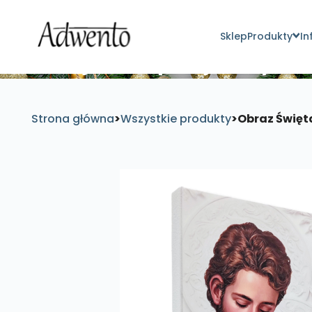
Sklep
Produkty
In
Znajdź inspirujące pro
Strona główna
>
Wszystkie produkty
>
Obraz Święta