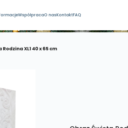
formacje
Współpraca
O nas
Kontakt
FAQ
dukty
 Rodzina XL1 40 x 65 cm