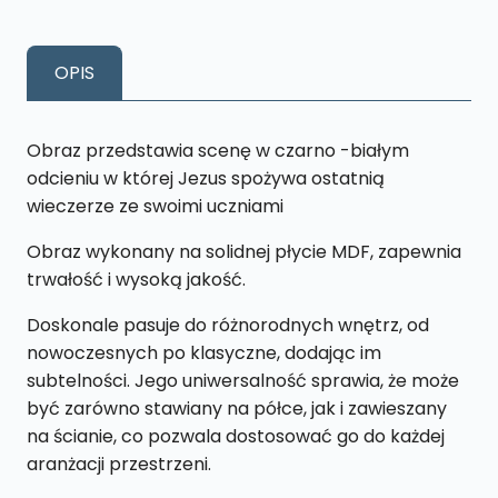
Wieczerza
Czarno-
OPIS
biały
M15
18
Obraz przedstawia scenę w czarno -białym
x
odcieniu w której Jezus spożywa ostatnią
27
wieczerze ze swoimi uczniami
cm
Obraz wykonany na solidnej płycie MDF, zapewnia
trwałość i wysoką jakość.
Doskonale pasuje do różnorodnych wnętrz, od
nowoczesnych po klasyczne, dodając im
subtelności. Jego uniwersalność sprawia, że może
być zarówno stawiany na półce, jak i zawieszany
na ścianie, co pozwala dostosować go do każdej
aranżacji przestrzeni.