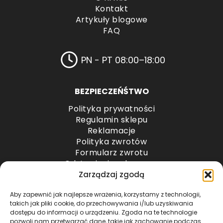
Kontakt
Artykuły blogowe
FAQ
PN - PT 08:00–18:00
BEZPIECZEŃŚTWO
Polityka prywatności
Regulamin sklepu
Reklamacje
Polityka zwrotów
Formularz zwrotu
Odstąpienie od umowy
Odstąpienie od umowy – przesyłki paletowe
Zarządzaj zgodą
Aby zapewnić jak najlepsze wrażenia, korzystamy z technologii,
METODY PŁATNOŚCI
takich jak pliki cookie, do przechowywania i/lub uzyskiwania
dostępu do informacji o urządzeniu. Zgoda na te technologie
pozwoli nam przetwarzać dane, takie jak zachowanie podczas