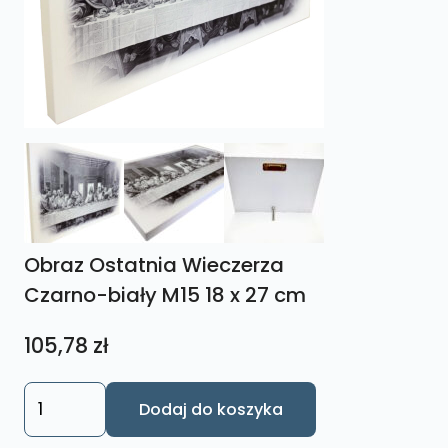
Obraz Ostatnia Wieczerza
Czarno-biały M15 18 x 27 cm
105,78
zł
ilość
Dodaj do koszyka
Obraz
Ostatnia