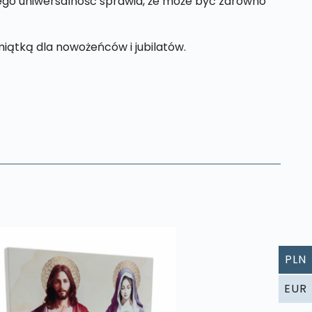
Jego uniwersalność sprawia, że może być zarówno
iątką dla nowożeńców i jubilatów.
PLN
EUR