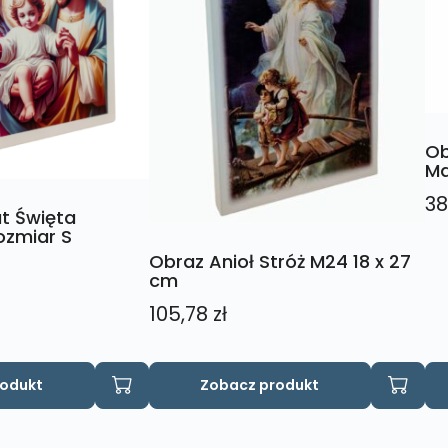
Ob
Ma
38
t Święta
ozmiar S
Obraz Anioł Stróż M24 18 x 27
cm
105,78
zł
rodukt
Zobacz produkt