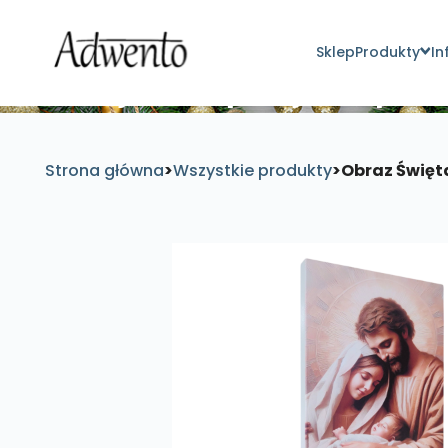
Sklep
Produkty
In
Znajdź inspirujące pro
Strona główna
>
Wszystkie produkty
>
Obraz Święta