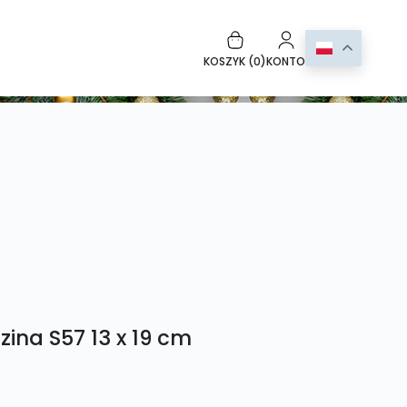
KOSZYK (
0
)
KONTO
ina S57 13 x 19 cm