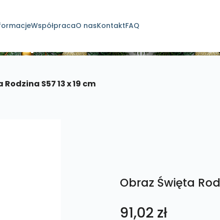
formacje
Współpraca
O nas
Kontakt
FAQ
dukty
 Rodzina S57 13 x 19 cm
Obraz Święta Rodz
91,02
zł