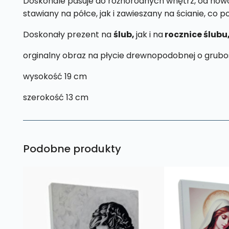
Doskonale pasuje do różnorodnych wnętrz, od nowoc
stawiany na półce, jak i zawieszany na ścianie, co 
Doskonały prezent na
ślub,
jak i na
rocznice ślubu
orginalny obraz na płycie drewnopodobnej o grubo
wysokość 19 cm
szerokość 13 cm
Podobne produkty