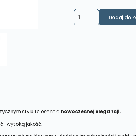
ilość
Dodaj do k
Obraz
Święta
Rodzina
S57
13
x
19
cm
tycznym stylu to esencja
nowoczesnej elegancji.
ć i wysoką jakość.