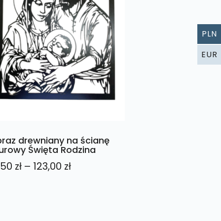
PLN
EUR
raz drewniany na ścianę
urowy Święta Rodzina
Zakres
,50
zł
–
123,00
zł
cen:
od
61,50 zł