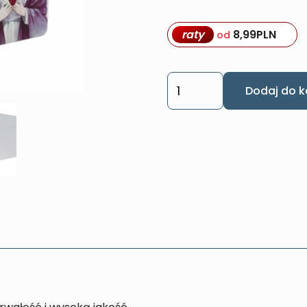
raty
8,99
PLN
od
ilość
Dodaj do k
Obraz
Serce
Jezusa
i
Serce
Maryi
XL39
40x
65
cm