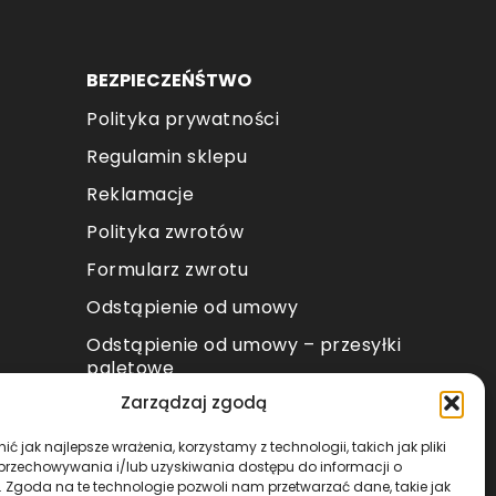
oduktu
BEZPIECZEŃŚTWO
Polityka prywatności
Regulamin sklepu
Reklamacje
Polityka zwrotów
Formularz zwrotu
Odstąpienie od umowy
Odstąpienie od umowy – przesyłki
paletowe
Zarządzaj zgodą
METODY PŁATNOŚCI
ć jak najlepsze wrażenia, korzystamy z technologii, takich jak pliki
 przechowywania i/lub uzyskiwania dostępu do informacji o
. Zgoda na te technologie pozwoli nam przetwarzać dane, takie jak