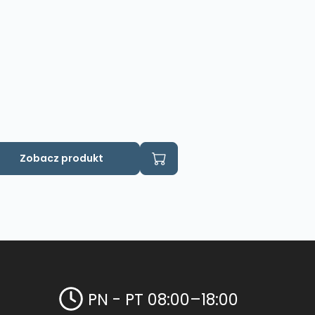
do
123,00 zł
n
Zobacz produkt
odukt
a
le
riantów.
cje
żna
brać
PN - PT 08:00–18:00
onie