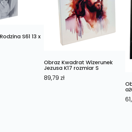
Rodzina S61 13 x
Obraz Kwadrat Wizerunek
Jezusa K17 rozmiar S
89,79
zł
Ob
aż
61