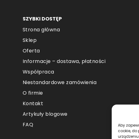
pr
SZYBKI DOSTĘP
Strona główna
Sklep
Oferta
Informacje – dostawa, płatności
Współpraca
Niestandardowe zamówienia
O firmie
Kontakt
Artykuły blogowe
FAQ
Aby zapewni
cookie, do
urządzeniu