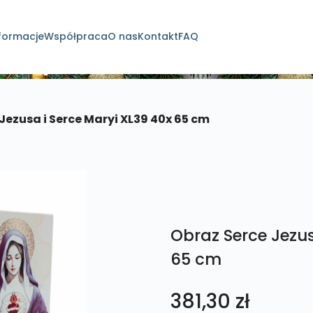
formacje
Współpraca
O nas
Kontakt
FAQ
dukty
Jezusa i Serce Maryi XL39 40x 65 cm
Obraz Serce Jezus
65 cm
381,30
zł