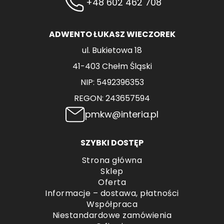
+48 602 462 708
ADWENTO ŁUKASZ WIECZOREK
ul. Bukietowa 18
41-403 Chełm Śląski
NIP: 5492396353
REGON: 243657594
pmkw@interia.pl
SZYBKI DOSTĘP
Strona główna
Sklep
Oferta
Informacje – dostawa, płatności
Współpraca
Niestandardowe zamówienia