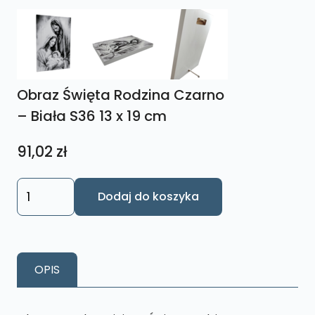
Obraz Święta Rodzina Czarno
– Biała S36 13 x 19 cm
91,02
zł
ilość
Dodaj do koszyka
Obraz
Święta
Rodzina
Czarno
OPIS
-
Biała
S36