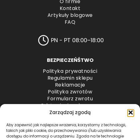
O firmie
Kontakt
Artykuły blogowe
FAQ
PN - PT 08:00–18:00
BEZPIECZEŃŚTWO
Polityka prywatności
Regulamin sklepu
Reklamacje
Polityka zwrotów
Formularz zwrotu
Odstąpienie od umowy
Odstąpienie od umowy – przesyłki paletowe
Zarządzaj zgodą
Aby zapewnić jak najlepsze wrażenia, korzystamy z technologii,
METODY PŁATNOŚCI
takich jak pliki cookie, do przechowywania i/lub uzyskiwania
dostępu do informacji o urządzeniu. Zgoda na te technologie