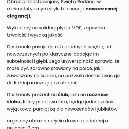
Obraz przedstawiający Świętą Rodzinę w
13
minimalistycznym stylu to esencja
nowoczesnej
x
elegancji.
19
Wykonany na solidnej płycie MDF, zapewnia
cm
trwałość i wysoką jakość.
Doskonale pasuje do różnorodnych wnętrz, od
nowoczesnych po klasyczne, dodając im
subtelności i głębi. Jego uniwersalność sprawia, że
może być zarówno stawiany na półce, jak i
zawieszany na ścianie, co pozwala dostosować go
do każdej aranżacji przestrzeni.
Doskonały prezent na
ślub,
jak i na
rocznice
ślubu,
który przetrwa lata, będąc jednocześnie
wyjątkową pamiątką dla nowożeńców i jubilatów.
orginalny obraz na płycie drewnopodobnej o
grubosci 2 cm