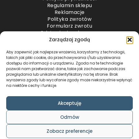
Regulamin sklepu
Reklamacje
Polityka zwrotów
Formularz zwrotu
Odstąpienie od umowy
Odstąpienie od umowy – przesyłki paletowe
Zarządzaj zgodą
Aby zapewnić jak najlepsze wrażenia, korzystamy z technologii,
METODY PŁATNOŚCI
takich jak pliki cookie, do przechowywania i/lub uzyskiwania
dostępu do informacji o urządzeniu. Zgoda na te technologie
pozwoli nam przetwarzać dane, takie jak zachowanie podczas
przeglądania lub unikalne identyfikatory na tej stronie. Brak
wyrażenia zgody lub wycofanie zgody może niekorzystnie wpłynąć
na niektóre cechy i funkcje.
Akceptuję
COPYRIGHT © 2024 by ADWENTO ŁUKASZ
Odmów
WIECZOREK / ALL RIGHTS RESERVED
DESIGN & CODE BY
FOXSTUDIO
Zobacz preferencje