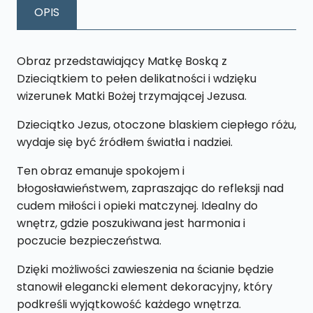
BOSKA
OPIS
Z
DZIECIĄTKIEM
L49
Obraz przedstawiający Matkę Boską z
26
Dzieciątkiem to pełen delikatności i wdzięku
X
wizerunek Matki Bożej trzymającej Jezusa.
43
Dzieciątko Jezus, otoczone blaskiem ciepłego różu,
CM
wydaje się być źródłem światła i nadziei.
Ten obraz emanuje spokojem i
błogosławieństwem, zapraszając do refleksji nad
cudem miłości i opieki matczynej. Idealny do
wnętrz, gdzie poszukiwana jest harmonia i
poczucie bezpieczeństwa.
Dzięki możliwości zawieszenia na ścianie będzie
stanowił elegancki element dekoracyjny, który
podkreśli wyjątkowość każdego wnętrza.