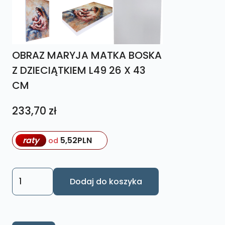
OBRAZ MARYJA MATKA BOSKA
Z DZIECIĄTKIEM L49 26 X 43
CM
233,70
zł
raty
5,52
PLN
od
ilość
Dodaj do koszyka
OBRAZ
MARYJA
MATKA