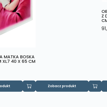
OB
Z 
C
91
A MATKA BOSKA
M XL7 40 X 65 CM
rodukt
Zobacz produkt