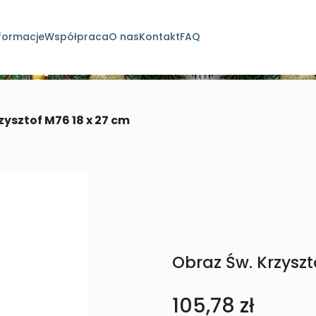
formacje
Współpraca
O nas
Kontakt
FAQ
dukty
zysztof M76 18 x 27 cm
Obraz Św. Krzyszt
105,78
zł