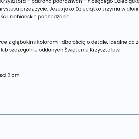
 Krzysztofa – patrona podróżnych – niosącego Dzieciątko
hrystusa przez życie. Jezus jako Dzieciątko trzyma w dł
ść i niebiańskie pochodzenie.
tyce z głębokimi kolorami i dbałością o detale. Idealne do 
h lub szczególnie oddanych Świętemu Krzysztofowi.
sci 2 cm