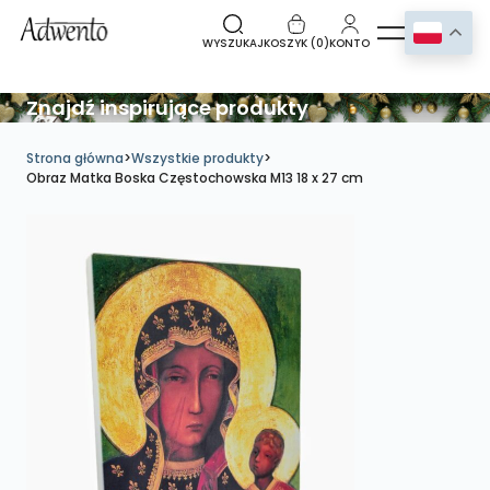
WYSZUKAJ
KOSZYK (
0
)
KONTO
Znajdź inspirujące produkty
Strona główna
>
Wszystkie produkty
>
Obraz Matka Boska Częstochowska M13 18 x 27 cm