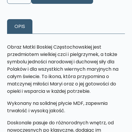
Matka
Boska
Częstochowska
OPIS
M13
18
x
Obraz Matki Boskiej Częstochowskiej jest
27
przedmiotem wielkiej czci i pielgrzymek, a także
cm
symbolu jedności narodowej i duchowej siły dla
Polaków i dla wszystkich wiernych maryjnych na
całym świecie. To ikona, która przypomina o
matczynej miłości Maryi oraz o jej gotowości do
opieki i wsparcia w każdej potrzebie.
Wykonany na solidnej płycie MDF, zapewnia
trwałość i wysoką jakość.
Doskonale pasuje do różnorodnych wnętrz, od
nowoczesnych po klasyczne, dodając im