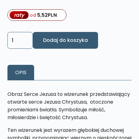
raty
5,52
PLN
od
ilość
Dodaj do koszyka
Obraz
Serce
Jezusa
L41
OPIS
26
x
43
Obraz Serce Jezusa to wizerunek przedstawiający
cm
otwarte serce Jezusa Chrystusa, otoczone
promieniami światła. Symbolizuje miłość,
miłosierdzie i świętość Chrystusa.
Ten wizerunek jest wyrazem głębokiej duchowej
symboliki, przypominając wiernym o nieskończonej