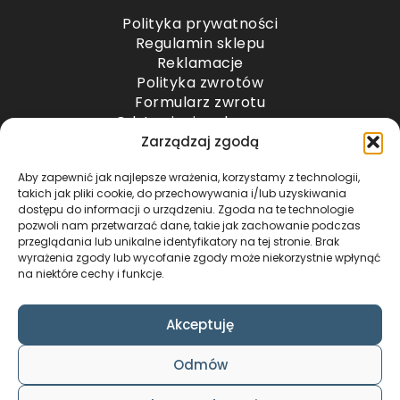
Polityka prywatności
Regulamin sklepu
Reklamacje
Polityka zwrotów
Formularz zwrotu
Odstąpienie od umowy
Odstąpienie od umowy – przesyłki paletowe
Zarządzaj zgodą
Aby zapewnić jak najlepsze wrażenia, korzystamy z technologii,
METODY PŁATNOŚCI
takich jak pliki cookie, do przechowywania i/lub uzyskiwania
dostępu do informacji o urządzeniu. Zgoda na te technologie
pozwoli nam przetwarzać dane, takie jak zachowanie podczas
przeglądania lub unikalne identyfikatory na tej stronie. Brak
wyrażenia zgody lub wycofanie zgody może niekorzystnie wpłynąć
na niektóre cechy i funkcje.
Akceptuję
COPYRIGHT © 2024 by ADWENTO ŁUKASZ
Odmów
WIECZOREK / ALL RIGHTS RESERVED
DESIGN & CODE BY
FOXSTUDIO