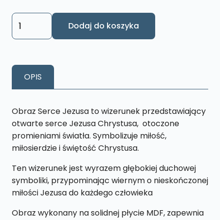
ilość
Dodaj do koszyka
Obraz
Serce
Jezusa
S41
OPIS
13
x
19
Obraz Serce Jezusa to wizerunek przedstawiający
cm
otwarte serce Jezusa Chrystusa, otoczone
promieniami światła. Symbolizuje miłość,
miłosierdzie i świętość Chrystusa.
Ten wizerunek jest wyrazem głębokiej duchowej
symboliki, przypominając wiernym o nieskończonej
miłości Jezusa do każdego człowieka
Obraz wykonany na solidnej płycie MDF, zapewnia