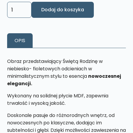
ilość
Dodaj do koszyka
Obraz
Święta
Rodzina
L29
OPIS
26
x
43
Obraz przedstawiający Świętą Rodzinę w
cm
niebiesko- fioletowych odcieniach w
minimalistycznym stylu to esencja
nowoczesnej
elegancji.
Wykonany na solidnej płycie MDF, zapewnia
trwałość i wysoką jakość.
Doskonale pasuje do różnorodnych wnętrz, od
nowoczesnych po klasyczne, dodając im
subtelności i głębi. Dzięki możliwości zawieszenia na