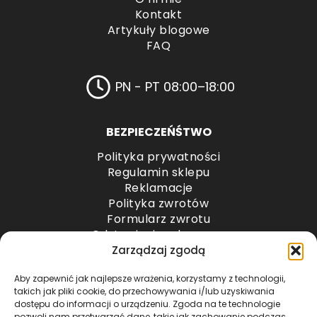
Kontakt
Artykuły blogowe
FAQ
PN - PT 08:00–18:00
BEZPIECZEŃŚTWO
Polityka prywatności
Regulamin sklepu
Reklamacje
Polityka zwrotów
Formularz zwrotu
Odstąpienie od umowy
Odstąpienie od umowy – przesyłki paletowe
Zarządzaj zgodą
Aby zapewnić jak najlepsze wrażenia, korzystamy z technologii,
METODY PŁATNOŚCI
takich jak pliki cookie, do przechowywania i/lub uzyskiwania
dostępu do informacji o urządzeniu. Zgoda na te technologie
pozwoli nam przetwarzać dane, takie jak zachowanie podczas