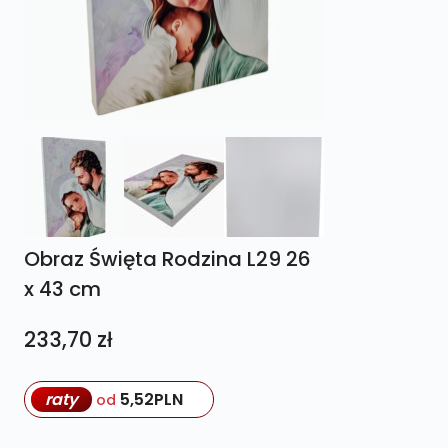
Obraz Święta Rodzina L29 26
x 43 cm
233,70
zł
raty
5,52
PLN
od