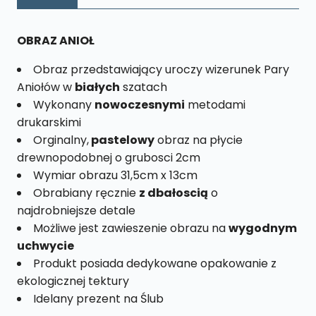
L
nr.
OBRAZ ANIOŁ
26
Obraz przedstawiający uroczy wizerunek Pary
Aniołów w
białych
szatach
Wykonany
nowoczesnymi
metodami
drukarskimi
Orginalny,
pastelowy
obraz na płycie
drewnopodobnej o grubosci 2cm
Wymiar obrazu 31,5cm x 13cm
Obrabiany ręcznie
z dbałoscią
o
najdrobniejsze detale
Możliwe jest zawieszenie obrazu na
wygodnym
uchwycie
Produkt posiada dedykowane opakowanie z
ekologicznej tektury
Idelany prezent na Ślub