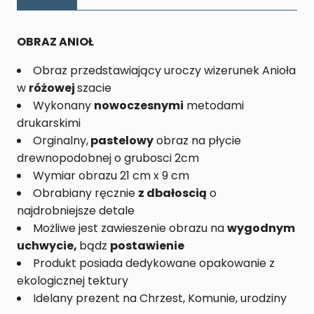
M
nr.
22
OBRAZ ANIOŁ
Obraz przedstawiający uroczy wizerunek Anioła
w
różowej
szacie
Wykonany
nowoczesnymi
metodami
drukarskimi
Orginalny,
pastelowy
obraz na płycie
drewnopodobnej o grubosci 2cm
Wymiar obrazu 21 cm x 9 cm
Obrabiany ręcznie
z dbałoscią
o
najdrobniejsze detale
Możliwe jest zawieszenie obrazu na
wygodnym
uchwycie,
bądz
postawienie
Produkt posiada dedykowane opakowanie z
ekologicznej tektury
Idelany prezent na Chrzest, Komunie, urodziny