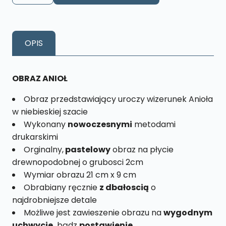
Anioł
Niebieski
Rozmiar
OPIS
M
nr.3
OBRAZ ANIOŁ
Obraz przedstawiający uroczy wizerunek Anioła
w niebieskiej szacie
Wykonany
nowoczesnymi
metodami
drukarskimi
Orginalny,
pastelowy
obraz na płycie
drewnopodobnej o grubosci 2cm
Wymiar obrazu 21 cm x 9 cm
Obrabiany ręcznie
z dbałoscią
o
najdrobniejsze detale
Możliwe jest zawieszenie obrazu na
wygodnym
uchwycie,
bądz
postawienie