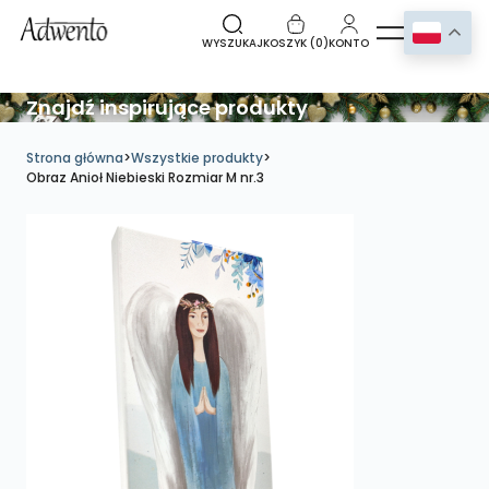
WYSZUKAJ
KOSZYK (
0
)
KONTO
Znajdź inspirujące produkty
Strona główna
>
Wszystkie produkty
>
Obraz Anioł Niebieski Rozmiar M nr.3