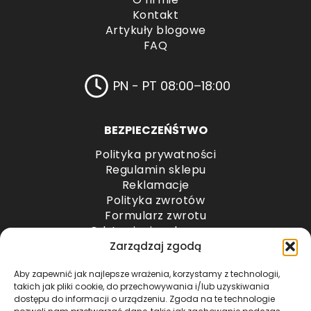
Kontakt
Artykuły blogowe
FAQ
PN - PT 08:00–18:00
BEZPIECZEŃŚTWO
Polityka prywatności
Regulamin sklepu
Reklamacje
Polityka zwrotów
Formularz zwrotu
Odstąpienie od umowy
Odstąpienie od umowy – przesyłki paletowe
Zarządzaj zgodą
Aby zapewnić jak najlepsze wrażenia, korzystamy z technologii,
METODY PŁATNOŚCI
takich jak pliki cookie, do przechowywania i/lub uzyskiwania
dostępu do informacji o urządzeniu. Zgoda na te technologie