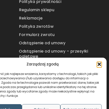
Polityka prywatności
Regulamin sklepu
Reklamacje
Polityka zwrotów
Formularz zwrotu
Odstąpienie od umowy
Odstąpienie od umowy – przesyłki
paletowe
Zarządzaj zgodą
METODY PŁATNOŚCI
ć jak najlepsze wrażenia, korzystamy z technologii, takich jak pliki
 przechowywania i/lub uzyskiwania dostępu do informacji o
. Zgoda na te technologie pozwoli nam przetwarzać dane, takie jak
 podczas przeglądania lub unikalne identyfikatory na tej stronie.
enia zgody lub wycofanie zgody może niekorzystnie wpłynąć na
chy i funkcje.