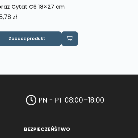
raz Cytat C6 18×27 cm
5,78
zł
Zobacz produkt
PN - PT 08:00–18:00
BEZPIECZEŃŚTWO