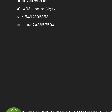
ul. Bukietowa 18
41-403 Chełm Śląski
NIP: 5492396353
REGON: 243657594