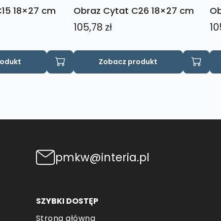
C15 18×27 cm
Obraz Cytat C26 18×27 cm
Ob
105,78
zł
10
rodukt
Zobacz produkt
pmkw@interia.pl
SZYBKI DOSTĘP
Strona główna