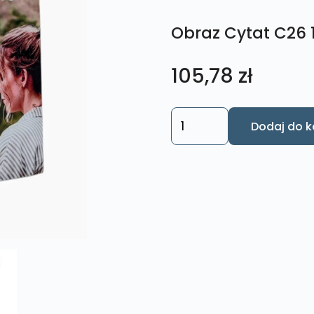
Obraz Cytat C26
105,78
zł
ilość
Dodaj do k
Obraz
Cytat
C26
18x27
cm