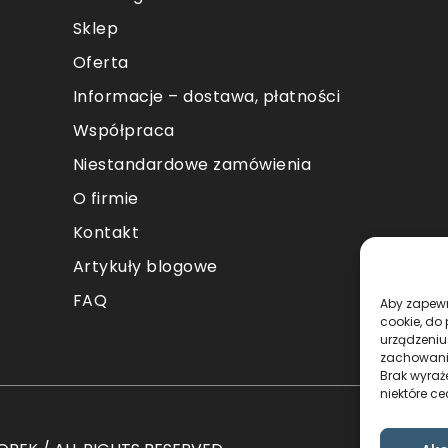
Sklep
Oferta
Informacje – dostawa, płatności
Współpraca
Niestandardowe zamówienia
O firmie
Kontakt
Artykuły blogowe
FAQ
Aby zapewni
cookie, do
urządzeniu
zachowanie
Brak wyraż
niektóre ce