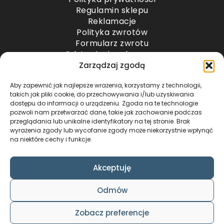
Regulamin sklepu
Reklamacje
Polityka zwrotów
Formularz zwrotu
Odstąpienie od umowy
Odstąpienie od umowy – przesyłki paletowe
Zarządzaj zgodą
Aby zapewnić jak najlepsze wrażenia, korzystamy z technologii,
METODY PŁATNOŚCI
takich jak pliki cookie, do przechowywania i/lub uzyskiwania
dostępu do informacji o urządzeniu. Zgoda na te technologie
pozwoli nam przetwarzać dane, takie jak zachowanie podczas
przeglądania lub unikalne identyfikatory na tej stronie. Brak
wyrażenia zgody lub wycofanie zgody może niekorzystnie wpłynąć
na niektóre cechy i funkcje.
Akceptuję
COPYRIGHT © 2024 by ADWENTO ŁUKASZ
Odmów
WIECZOREK / ALL RIGHTS RESERVED
DESIGN & CODE BY
FOXSTUDIO
Zobacz preferencje