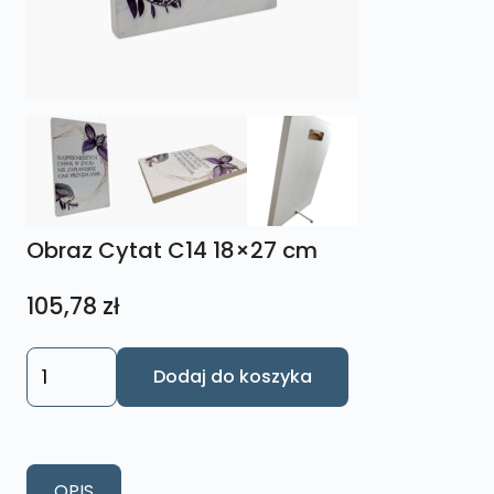
Obraz Cytat C14 18×27 cm
105,78
zł
ilość
Dodaj do koszyka
Obraz
Cytat
C14
18x27
OPIS