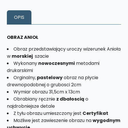
Morski
Rozmiar
OPIS
L
nr.
12
OBRAZ ANIOŁ
Obraz przedstawiający uroczy wizerunek Anioła
w
morskiej
szacie
Wykonany
nowoczesnymi
metodami
drukarskimi
Orginalny,
pastelowy
obraz na płycie
drewnopodobnej o grubosci 2cm
Wymiar obrazu 31,5cm x 13cm
Obrabiany ręcznie
z dbałoscią
o
najdrobniejsze detale
Z tyłu obrazu umieszczony jest
Certyfikat
Możliwe jest zawieszenie obrazu na
wygodnym
uchwycie