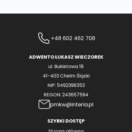
+48 602 462 708
ADWENTO ŁUKASZ WIECZOREK
ul. Bukietowa 18
41-403 Chełm Śląski
NIP: 5492396353
REGON: 243657594
pmkw@interia.pl
SZYBKI DOSTĘP
Strona główna