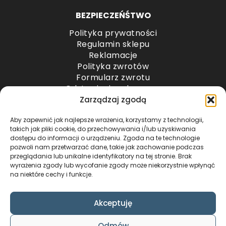
BEZPIECZEŃŚTWO
Polityka prywatności
Regulamin sklepu
Reklamacje
Polityka zwrotów
Formularz zwrotu
Odstąpienie od umowy
Odstąpienie od umowy – przesyłki paletowe
Zarządzaj zgodą
Aby zapewnić jak najlepsze wrażenia, korzystamy z technologii,
METODY PŁATNOŚCI
takich jak pliki cookie, do przechowywania i/lub uzyskiwania
dostępu do informacji o urządzeniu. Zgoda na te technologie
pozwoli nam przetwarzać dane, takie jak zachowanie podczas
przeglądania lub unikalne identyfikatory na tej stronie. Brak
wyrażenia zgody lub wycofanie zgody może niekorzystnie wpłynąć
na niektóre cechy i funkcje.
Akceptuję
COPYRIGHT © 2024 by ADWENTO ŁUKASZ
Odmów