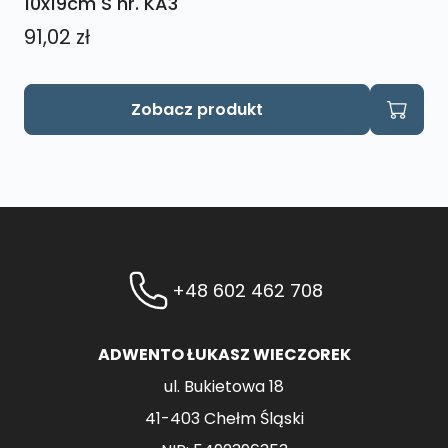
10x19cm S nr. KA3
91,02
zł
Zobacz produkt
+48 602 462 708
ADWENTO ŁUKASZ WIECZOREK
ul. Bukietowa 18
41-403 Chełm Śląski