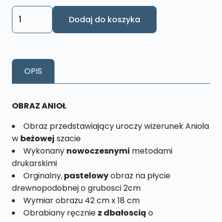
ilość
Dodaj do koszyka
Obraz
Anioł
Beż
Rozmiar
OPIS
XL
nr.1
OBRAZ ANIOŁ
Obraz przedstawiający uroczy wizerunek Anioła
w
beżowej
szacie
Wykonany
nowoczesnymi
metodami
drukarskimi
Orginalny,
pastelowy
obraz na płycie
drewnopodobnej o grubosci 2cm
Wymiar obrazu 42 cm x 18 cm
Obrabiany ręcznie
z dbałoscią
o