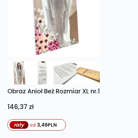
Obraz Anioł Beż Rozmiar XL nr.1
146,37
zł
raty
3,46
PLN
od