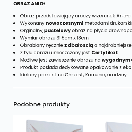
OBRAZ ANIOŁ
Obraz przedstawiający uroczy wizerunek Anioła
Wykonany
nowoczesnymi
metodami drukarski
Orginalny,
pastelowy
obraz na płycie drewnopo
Wymiar obrazu 31,5cm x 13cm
Obrabiany ręcznie
z dbałoscią
o najdrobniejsze
Z tyłu obrazu umieszczony jest
Certyfikat
Możliwe jest zawieszenie obrazu na
wygodnym 
Produkt posiada dedykowane opakowanie z ekol
Idelany prezent na Chrzest, Komunie, urodziny
Podobne produkty