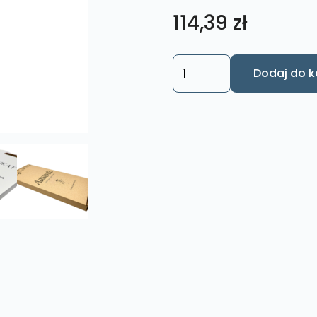
114,39
zł
ilość
Dodaj do k
Obraz
Anioł
Niebieski
Rozmiar
L
nr.
19