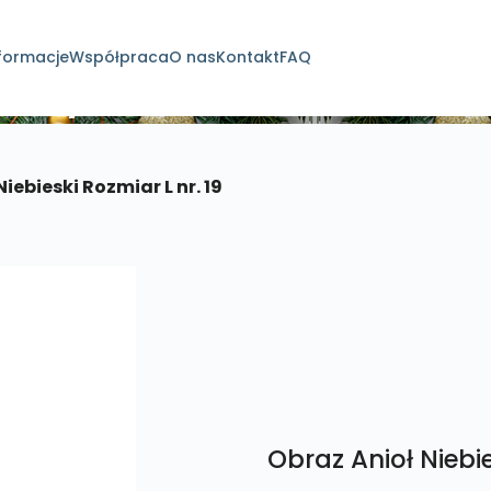
formacje
Współpraca
O nas
Kontakt
FAQ
dukty
iebieski Rozmiar L nr. 19
Obraz Anioł Niebie