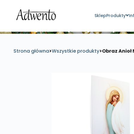
Sklep
Produkty
In
Znajdź inspirujące pro
Strona główna
>
Wszystkie produkty
>
Obraz Anioł N