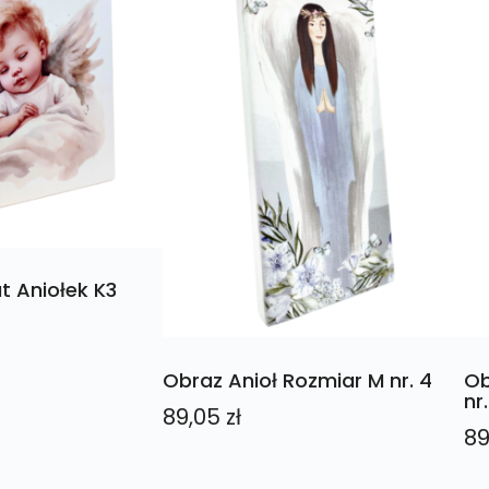
 Aniołek K3
Obraz Anioł Rozmiar M nr. 4
Ob
nr.
89,05
zł
89