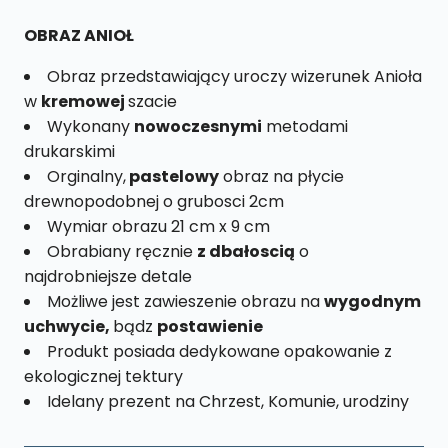
nr.
21
OBRAZ ANIOŁ
Obraz przedstawiający uroczy wizerunek Anioła
w
kremowej
szacie
Wykonany
nowoczesnymi
metodami
drukarskimi
Orginalny,
pastelowy
obraz na płycie
drewnopodobnej o grubosci 2cm
Wymiar obrazu 21 cm x 9 cm
Obrabiany ręcznie
z dbałoscią
o
najdrobniejsze detale
Możliwe jest zawieszenie obrazu na
wygodnym
uchwycie,
bądz
postawienie
Produkt posiada dedykowane opakowanie z
ekologicznej tektury
Idelany prezent na Chrzest, Komunie, urodziny