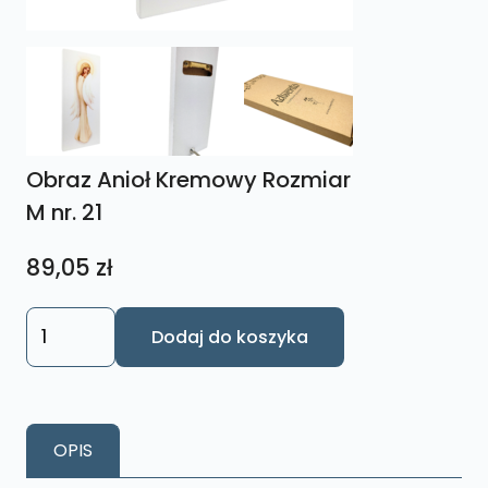
Obraz Anioł Kremowy Rozmiar
M nr. 21
89,05
zł
ilość
Dodaj do koszyka
Obraz
Anioł
Kremowy
Rozmiar
OPIS
M