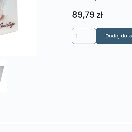
89,79
zł
ilość
Dodaj do k
Obraz
Kwadrat
Aniołek
K7
z
napisem
"Pamiątka
Chrztu
Świętego"