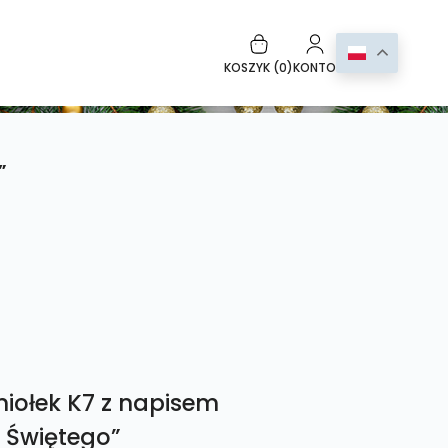
KOSZYK (
0
)
KONTO
”
iołek K7 z napisem
 Świętego”