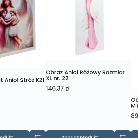
Obraz Anioł Różowy Rozmiar
XL nr. 22
 Anioł Stróż K21
146,37
zł
Ob
M 
89
rodukt
Zobacz produkt