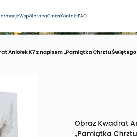
formacje
Współpraca
O nas
Kontakt
FAQ
dukty
at Aniołek K7 z napisem „Pamiątka Chrztu Świętego
Obraz Kwadrat An
„Pamiątka Chrztu