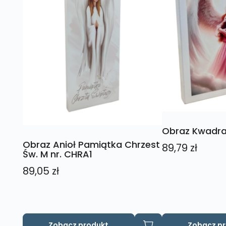
Obraz Kwadrat
Obraz Anioł Pamiątka Chrzest
89,79
zł
Św. M nr. CHRA1
89,05
zł
Zobacz produkt
Zobacz p