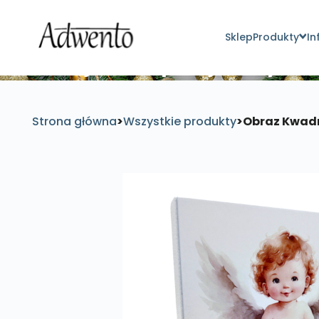
Sklep
Produkty
In
Znajdź inspirujące pro
Strona główna
>
Wszystkie produkty
>
Obraz Kwadr