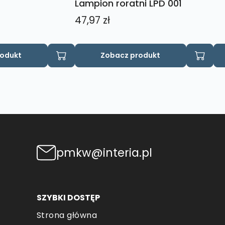
Lampion roratni LPD 001
47,97
zł
Ten
rodukt
Zobacz produkt
produkt
ma
wiele
wariantów.
Opcje
można
wybrać
na
pmkw@interia.pl
stronie
produktu
SZYBKI DOSTĘP
Strona główna