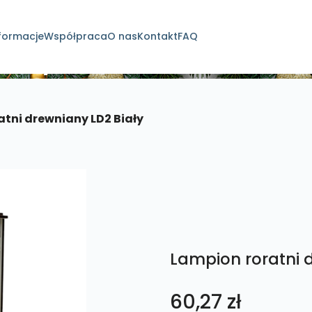
formacje
Współpraca
O nas
Kontakt
FAQ
dukty
atni drewniany LD2 Biały
Lampion roratni 
60,27
zł