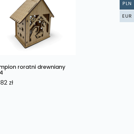
PLN
EUR
mpion roratni drewniany
4
,82
zł