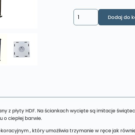
ilość
Dodaj do k
Lampion
roratni
drewniany
LD2
Biały
 z płyty HDF. Na ściankach wycięte są imitacje świątec
u o ciepłej barwie.
racyjnym , który umożliwia trzymanie w ręce jak równi