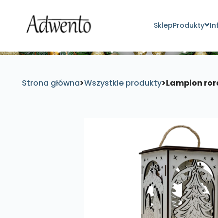
Sklep
Produkty
In
Znajdź inspirujące pro
Strona główna
>
Wszystkie produkty
>
Lampion ror