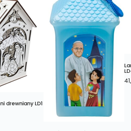
La
LD
41
ni drewniany LD1