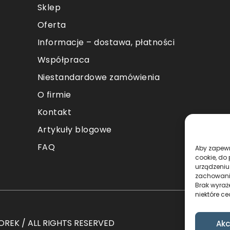
Sklep
Oferta
Informacje – dostawa, płatności
Współpraca
Niestandardowe zamówienia
O firmie
Kontakt
Artykuły blogowe
FAQ
Aby zapewni
cookie, do
urządzeniu
zachowanie
Brak wyraż
niektóre ce
REK / ALL RIGHTS RESERVED
Akc