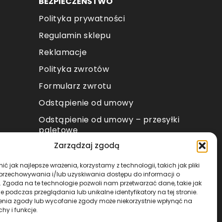
BEZPIECZEŃŚTWO
Polityka prywatności
Regulamin sklepu
Reklamacje
Polityka zwrotów
Formularz zwrotu
Odstąpienie od umowy
Odstąpienie od umowy – przesyłki
paletowe
Zarządzaj zgodą
METODY PŁATNOŚCI
ć jak najlepsze wrażenia, korzystamy z technologii, takich jak pliki
 przechowywania i/lub uzyskiwania dostępu do informacji o
. Zgoda na te technologie pozwoli nam przetwarzać dane, takie jak
 podczas przeglądania lub unikalne identyfikatory na tej stronie.
enia zgody lub wycofanie zgody może niekorzystnie wpłynąć na
chy i funkcje.