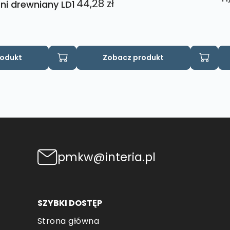
44,28
zł
ni drewniany LD1
rodukt
Zobacz produkt
pmkw@interia.pl
SZYBKI DOSTĘP
Strona główna