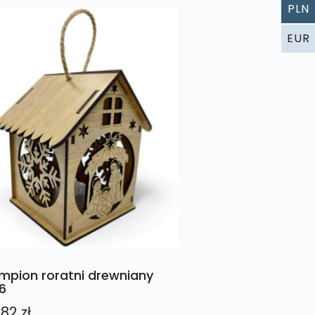
PLN
EUR
mpion roratni drewniany
6
,82
zł