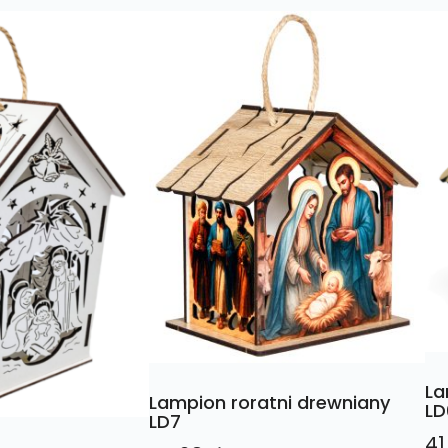
La
Lampion roratni drewniany
LD
LD7
41