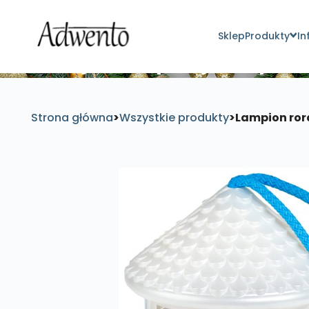
Sklep
Produkty
In
Znajdź inspirujące pro
Strona główna
>
Wszystkie produkty
>
Lampion ror