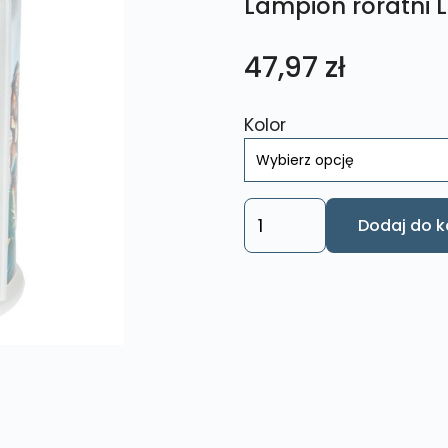
Lampion roratni 
47,97
zł
Kolor
ilość
Dodaj do k
Lampion
roratni
LPD
003