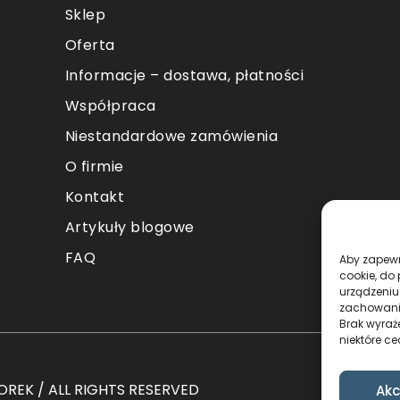
Sklep
Oferta
Informacje – dostawa, płatności
Współpraca
Niestandardowe zamówienia
O firmie
Kontakt
Artykuły blogowe
FAQ
Aby zapewni
cookie, do
urządzeniu
zachowanie
Brak wyraż
niektóre ce
REK / ALL RIGHTS RESERVED
Akc