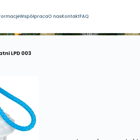
formacje
Współpraca
O nas
Kontakt
FAQ
dukty
atni LPD 003