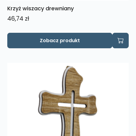
Krzyż wiszacy drewniany
46,74
zł
Ten
Zobacz produkt
produkt
ma
wiele
wariantów.
Opcje
można
wybrać
na
stronie
produktu