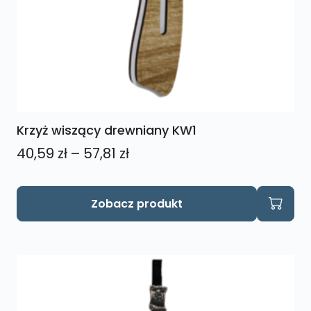
Krzyż wiszący drewniany KW1
Zakres
40,59
zł
–
57,81
zł
cen:
od
Ten
Zobacz produkt
produkt
40,59 zł
ma
do
wiele
57,81 zł
wariantów.
Opcje
można