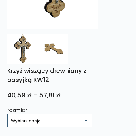
Krzyż wiszący drewniany z
pasyjką KW12
Zakres
40,59
zł
–
57,81
zł
cen:
rozmiar
od
40,59 zł
do