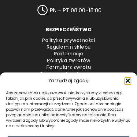
PN - PT 08:00–18:00
BEZPIECZEŃŚTWO
Polityka prywatności
Regulamin sklepu
Reklamacje
Polityka zwrotów
Formularz zwrotu
Odstąpienie od umowy
Odstąpienie od umowy – przesyłki paletowe
Zarządzaj zgodą
Aby zapewnić jak najlepsze wrażenia, korzystamy z technologii,
METODY PŁATNOŚCI
takich jak pliki cookie, do przechowywania i/lub uzyskiwania
dostępu do informacji o urządzeniu. Zgoda na te technologie
pozwoli nam przetwarzać dane, takie jak zachowanie podczas
przeglądania lub unikalne identyfikatory na tej stronie. Brak
wyrażenia zgody lub wycofanie zgody może niekorzystnie wpłynąć
na niektóre cechy i funkcje.