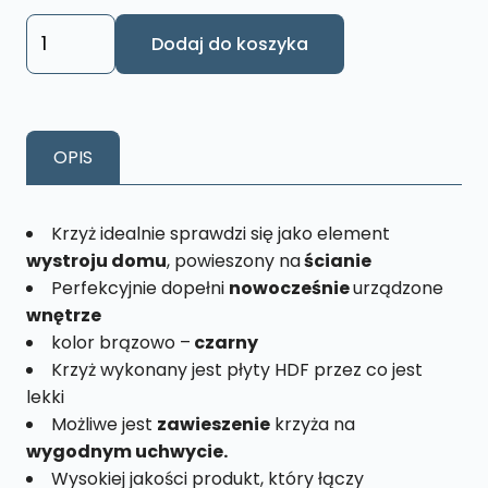
57,81 zł
ilość
Dodaj do koszyka
Krzyż
wiszący
drewniany
z
OPIS
pasyjką
KW12
Krzyż idealnie sprawdzi się jako element
wystroju domu
, powieszony na
ścianie
Perfekcyjnie dopełni
nowocześnie
urządzone
wnętrze
kolor brązowo –
czarny
Krzyż wykonany jest płyty HDF przez co jest
lekki
Możliwe jest
zawieszenie
krzyża na
wygodnym uchwycie.
Wysokiej jakości produkt, który łączy