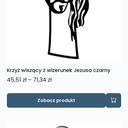
Krzyż wiszący z wizerunek Jezusa czarny
Zakres
45,51
zł
–
71,34
zł
cen:
od
Ten
Zobacz produkt
produkt
45,51 zł
ma
do
wiele
71,34 zł
wariantów.