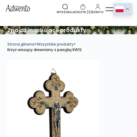
WYSZUKAJ
KOSZYK (
0
)
KONTO
Znajdź inspirujące produkty
Strona główna
>
Wszystkie produkty
>
Krzyż wiszący drewniany z pasyjką KW12