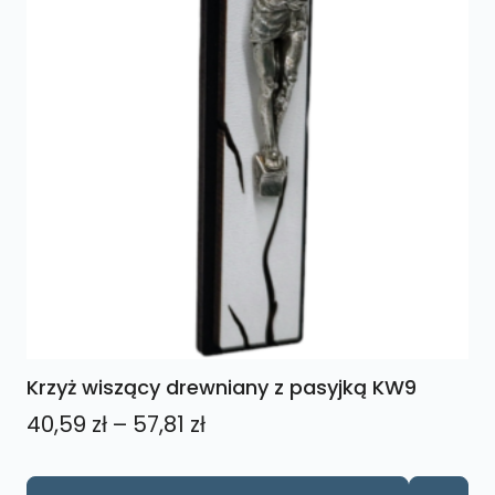
Krzyż wiszący drewniany z pasyjką KW9
Zakres
40,59
zł
–
57,81
zł
cen:
od
Ten