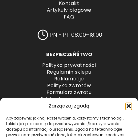
Kontakt
Artykuły blogowe
FAQ
PN - PT 08:00–18:00
BEZPIECZEŃŚTWO
Polityka prywatności
Regulamin sklepu
Reklamacje
Polityka zwrotów
Formularz zwrotu
Odstąpienie od umowy
Odstąpienie od umowy – przesyłki paletowe
Zarządzaj zgodą
Aby zapewnić jak najlepsze wrażenia, korzystamy z technologii,
METODY PŁATNOŚCI
takich jak pliki cookie, do przechowywania i/lub uzyskiwania
dostępu do informacji o urządzeniu. Zgoda na te technologie
pozwoli nam przetwarzać dane, takie jak zachowanie podczas