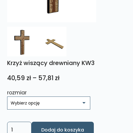
Krzyż wiszący drewniany KW3
Zakres
40,59
zł
–
57,81
zł
cen:
rozmiar
od
40,59 zł
do
57,81 zł
ilość
Dodaj do koszyka