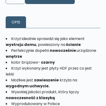
Krzyż
wiszący
drewniany
KW3
OPIS
Krzyż idealnie sprawdzi się jako element
wystroju domu
, powieszony na
ścianie
Perfekcyjnie dopełni
nowocześnie
urządzone
wnętrze
kolor brązowo-
czarny
Krzyż wykonany jest płyty HDF przez co jest
lekki
Możliwe jest
zawieszenie
krzyża na
wygodnym uchwycie.
Wysokiej jakości produkt, który łączy
nowoczesność z klasyką
Wyprodukowany w Polsce