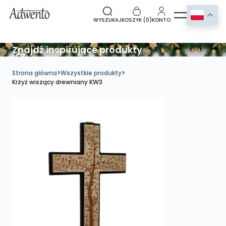
WYSZUKAJ
KOSZYK (
0
)
KONTO
Znajdź inspirujące produkty
Strona główna
>
Wszystkie produkty
>
Krzyż wiszący drewniany KW3