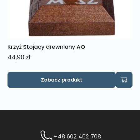
Krzyż Stojacy drewniany AQ
44,90
zł
Ten
Zobacz produkt
produkt
ma
wiele
wariantów.
Opcje
można
wybrać
+48 602 462 708
na