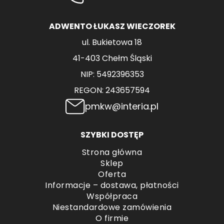
stronie
produktu
ADWENTO ŁUKASZ WIECZOREK
ul. Bukietowa 18
41-403 Chełm Śląski
NIP: 5492396353
REGON: 243657594
pmkw@interia.pl
SZYBKI DOSTĘP
Strona główna
Sklep
Oferta
Informacje – dostawa, płatności
Współpraca
Niestandardowe zamówienia
O firmie