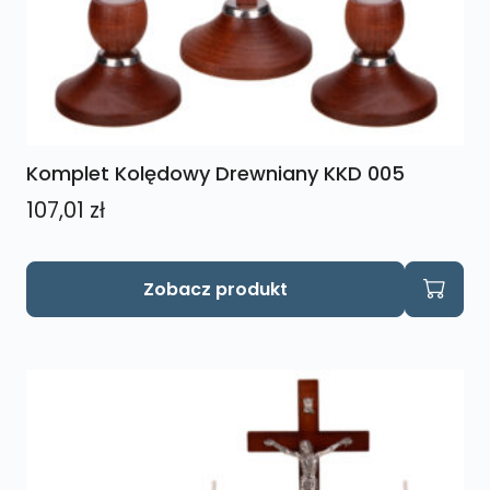
Komplet Kolędowy Drewniany KKD 005
107,01
zł
Ten
Zobacz produkt
produkt
ma
wiele
wariantów.
Opcje
można
wybrać