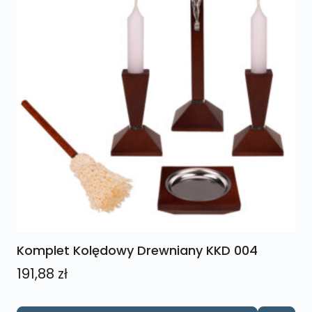
na
stronie
produktu
Komplet Kolędowy Drewniany KKD 004
191,88
zł