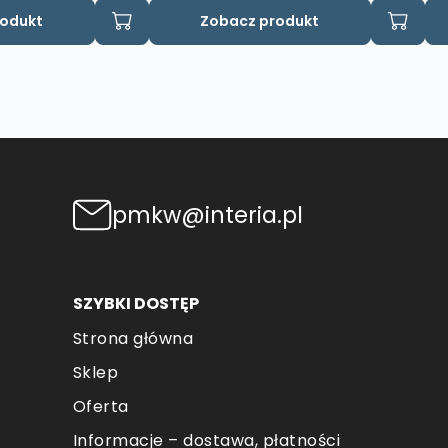
Te
rodukt
Zobacz produkt
pr
m
wie
wa
Op
mo
wy
na
pmkw@interia.pl
str
pr
SZYBKI DOSTĘP
Strona główna
Sklep
Oferta
Informacje – dostawa, płatności