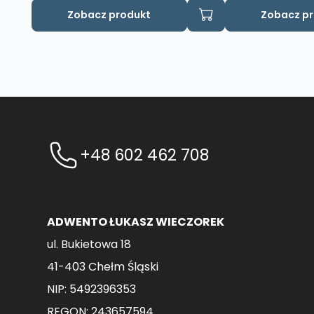
Ten
Zobacz produkt
Zobacz p
produkt
ma
wiele
wariantów.
Opcje
można
wybrać
na
+48 602 462 708
stronie
produktu
ADWENTO ŁUKASZ WIECZOREK
ul. Bukietowa 18
41-403 Chełm Śląski
NIP: 5492396353
REGON: 243657594