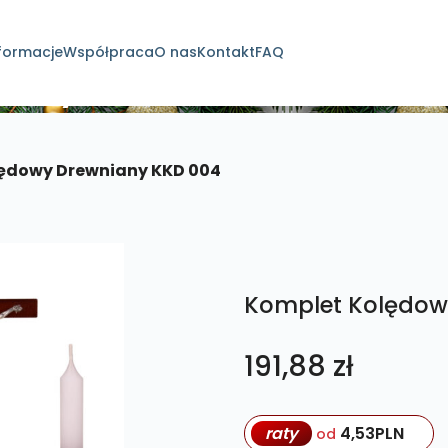
formacje
Współpraca
O nas
Kontakt
FAQ
dukty
ędowy Drewniany KKD 004
Komplet Kolędow
191,88
zł
raty
4,53
PLN
od