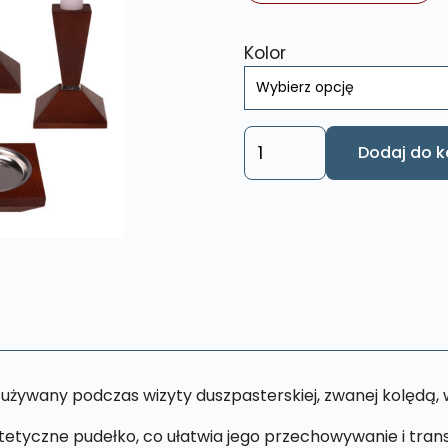
Kolor
ilość
Dodaj do k
Komplet
Kolędowy
Drewniany
KKD
004
 używany podczas wizyty duszpasterskiej, zwanej kolędą,
tyczne pudełko, co ułatwia jego przechowywanie i transp