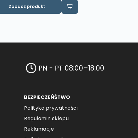
n
Zobacz produkt
odukt
a
le
riantów.
cje
żna
brać
PN - PT 08:00–18:00
onie
oduktu
BEZPIECZEŃŚTWO
Polityka prywatności
Regulamin sklepu
Reklamacje