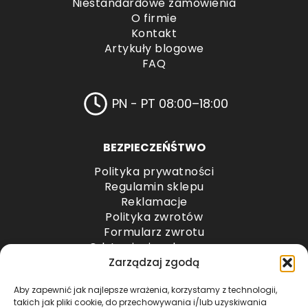
Niestandardowe zamówienia
O firmie
Kontakt
Artykuły blogowe
FAQ
PN - PT 08:00–18:00
BEZPIECZEŃŚTWO
Polityka prywatności
Regulamin sklepu
Reklamacje
Polityka zwrotów
Formularz zwrotu
Odstąpienie od umowy
Odstąpienie od umowy – przesyłki paletowe
Zarządzaj zgodą
Aby zapewnić jak najlepsze wrażenia, korzystamy z technologii,
METODY PŁATNOŚCI
takich jak pliki cookie, do przechowywania i/lub uzyskiwania