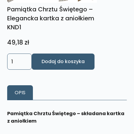
Pamiątka Chrztu Świętego –
Elegancka kartka z aniołkiem
KND1
49,18
zł
ilość
Dodaj do koszyka
Pamiątka
Chrztu
Świętego
-
OPIS
Elegancka
kartka
z
Pamiątka Chrztu Świętego – składana kartka
aniołkiem
z aniołkiem
KND1