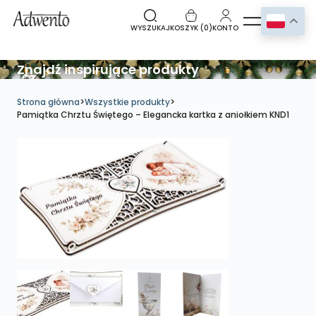
WYSZUKAJ
KOSZYK (
0
)
KONTO
Znajdź inspirujące produkty
Strona główna
>
Wszystkie produkty
>
Pamiątka Chrztu Świętego – Elegancka kartka z aniołkiem KND1