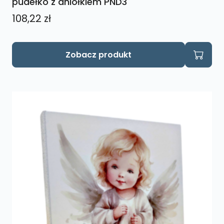
pudełko z aniołkiem PND3
108,22
zł
Zobacz produkt