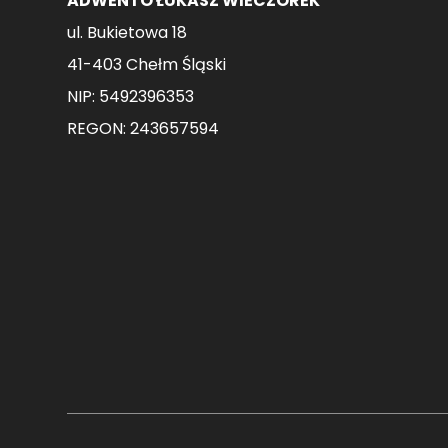
ADWENTO ŁUKASZ WIECZOREK
ul. Bukietowa 18
41-403 Chełm Śląski
NIP: 5492396353
REGON: 243657594