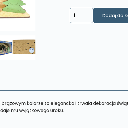
ilość
Dodaj do k
Szopka
Bożonarodzeniowa
LED
SZ2
rązowym kolorze to elegancka i trwała dekoracja świąt
odaje mu wyjątkowego uroku.