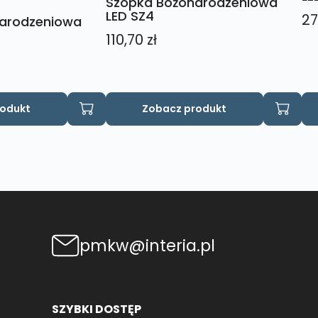
Szopka Bożonarodzeniowa
LED SZ4
27
arodzeniowa
110,70
zł
rodukt
Zobacz produkt
pmkw@interia.pl
SZYBKI DOSTĘP