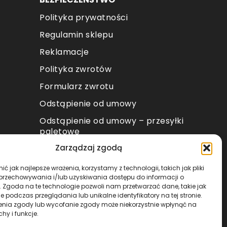
Polityka prywatności
Regulamin sklepu
Reklamacje
Polityka zwrotów
Formularz zwrotu
Odstąpienie od umowy
Odstąpienie od umowy – przesyłki
paletowe
Zarządzaj zgodą
METODY PŁATNOŚCI
ć jak najlepsze wrażenia, korzystamy z technologii, takich jak pliki
 przechowywania i/lub uzyskiwania dostępu do informacji o
. Zgoda na te technologie pozwoli nam przetwarzać dane, takie jak
 podczas przeglądania lub unikalne identyfikatory na tej stronie.
enia zgody lub wycofanie zgody może niekorzystnie wpłynąć na
chy i funkcje.