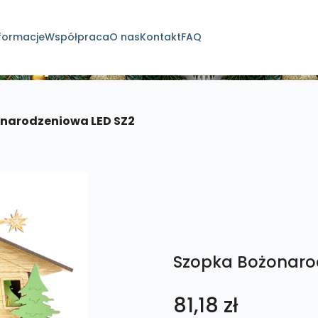
formacje
Współpraca
O nas
Kontakt
FAQ
dukty
narodzeniowa LED SZ2
Szopka Bożonaro
81,18
zł