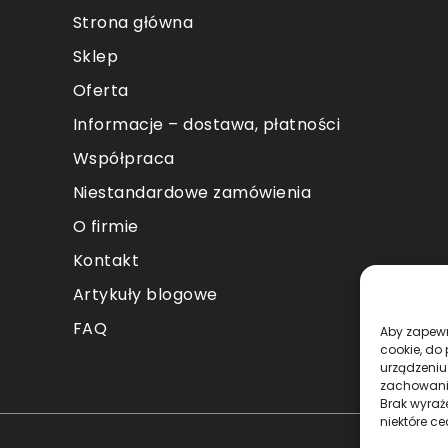
Strona główna
Sklep
Oferta
Informacje – dostawa, płatności
Współpraca
Niestandardowe zamówienia
O firmie
Kontakt
Artykuły blogowe
FAQ
Aby zapewni
cookie, do
urządzeniu
zachowanie
Brak wyraż
niektóre ce