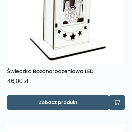
Świeczka Bożonarodzeniowa LED
46,00
zł
Ten
Zobacz produkt
produkt
ma
wiele
wariantów.