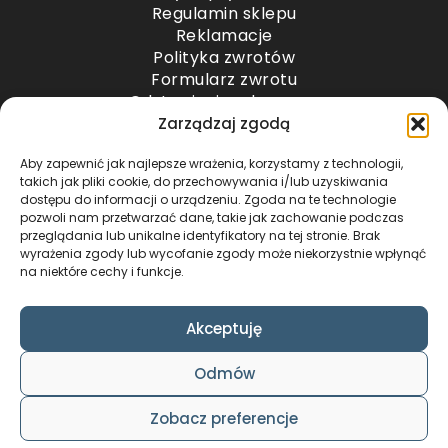
Regulamin sklepu
Reklamacje
Polityka zwrotów
Formularz zwrotu
Odstąpienie od umowy
Odstąpienie od umowy – przesyłki paletowe
Zarządzaj zgodą
Aby zapewnić jak najlepsze wrażenia, korzystamy z technologii,
METODY PŁATNOŚCI
takich jak pliki cookie, do przechowywania i/lub uzyskiwania
dostępu do informacji o urządzeniu. Zgoda na te technologie
pozwoli nam przetwarzać dane, takie jak zachowanie podczas
przeglądania lub unikalne identyfikatory na tej stronie. Brak
wyrażenia zgody lub wycofanie zgody może niekorzystnie wpłynąć
na niektóre cechy i funkcje.
Akceptuję
COPYRIGHT © 2024 by ADWENTO ŁUKASZ
Odmów
WIECZOREK / ALL RIGHTS RESERVED
DESIGN & CODE BY
FOXSTUDIO
Zobacz preferencje