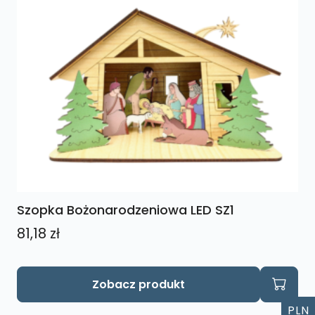
Opcje
można
wybrać
na
stronie
produktu
Szopka Bożonarodzeniowa LED SZ1
81,18
zł
Zobacz produkt
PLN