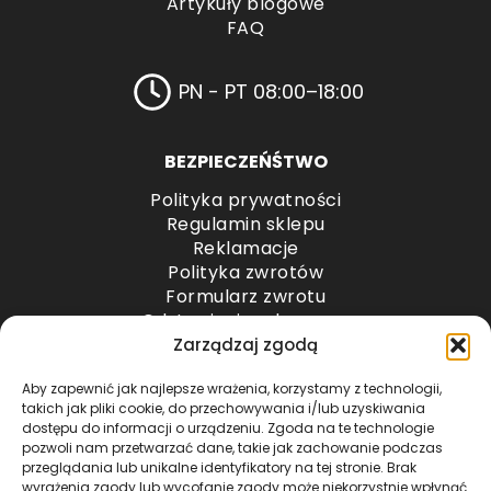
Artykuły blogowe
FAQ
PN - PT 08:00–18:00
BEZPIECZEŃŚTWO
Polityka prywatności
Regulamin sklepu
Reklamacje
Polityka zwrotów
Formularz zwrotu
Odstąpienie od umowy
Odstąpienie od umowy – przesyłki paletowe
Zarządzaj zgodą
Aby zapewnić jak najlepsze wrażenia, korzystamy z technologii,
METODY PŁATNOŚCI
takich jak pliki cookie, do przechowywania i/lub uzyskiwania
dostępu do informacji o urządzeniu. Zgoda na te technologie
pozwoli nam przetwarzać dane, takie jak zachowanie podczas
przeglądania lub unikalne identyfikatory na tej stronie. Brak
wyrażenia zgody lub wycofanie zgody może niekorzystnie wpłynąć