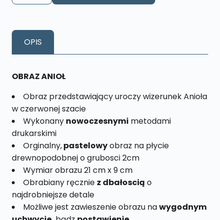
Anioł
Czerwony
Rozmiar
OPIS
M
nr.
5
OBRAZ ANIOŁ
Obraz przedstawiający uroczy wizerunek Anioła
w czerwonej szacie
Wykonany
nowoczesnymi
metodami
drukarskimi
Orginalny,
pastelowy
obraz na płycie
drewnopodobnej o grubosci 2cm
Wymiar obrazu 21 cm x 9 cm
Obrabiany ręcznie
z dbałoscią
o
najdrobniejsze detale
Możliwe jest zawieszenie obrazu na
wygodnym
uchwycie,
bądz
postawienie