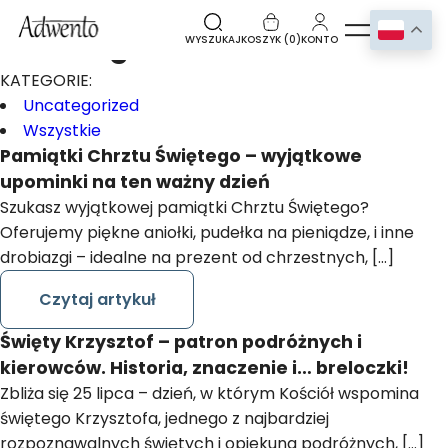
Uncategorized
WYSZUKAJ
KOSZYK (
0
)
KONTO
KATEGORIE:
Uncategorized
Wszystkie
Pamiątki Chrztu Świętego – wyjątkowe
upominki na ten ważny dzień
Szukasz wyjątkowej pamiątki Chrztu Świętego?
Oferujemy piękne aniołki, pudełka na pieniądze, i inne
drobiazgi – idealne na prezent od chrzestnych, […]
Czytaj artykuł
Święty Krzysztof – patron podróżnych i
kierowców. Historia, znaczenie i… breloczki!
Zbliża się 25 lipca – dzień, w którym Kościół wspomina
świętego Krzysztofa, jednego z najbardziej
rozpoznawalnych świętych i opiekuna podróżnych, […]