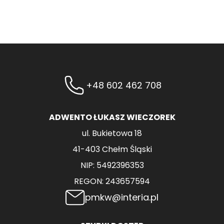
+48 602 462 708
ADWENTO ŁUKASZ WIECZOREK
ul. Bukietowa 18
41-403 Chełm Śląski
NIP: 5492396353
REGON: 243657594
pmkw@interia.pl