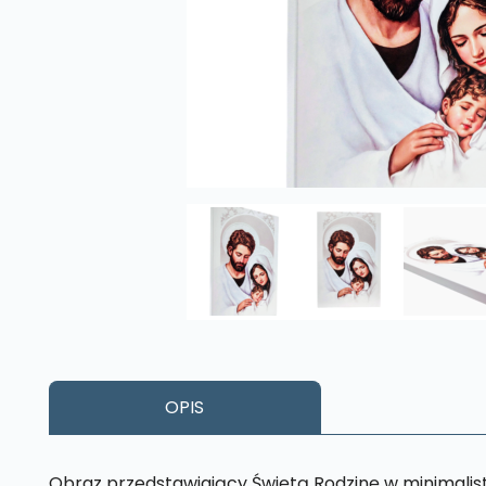
OPIS
Obraz przedstawiający Świętą Rodzinę w minimalis