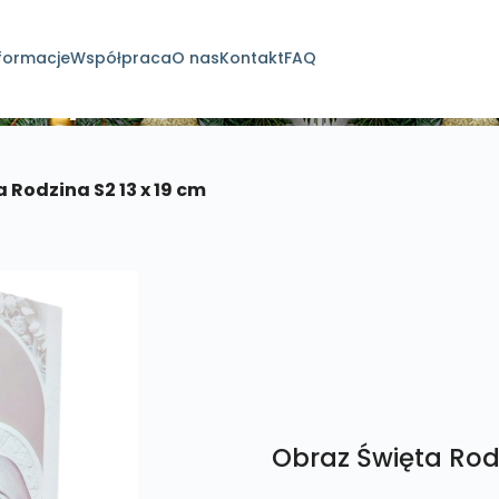
formacje
Współpraca
O nas
Kontakt
FAQ
dukty
 Rodzina S2 13 x 19 cm
Obraz Święta Rodz