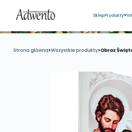
Sklep
Produkty
In
Znajdź inspirujące pro
Strona główna
>
Wszystkie produkty
>
Obraz Święta