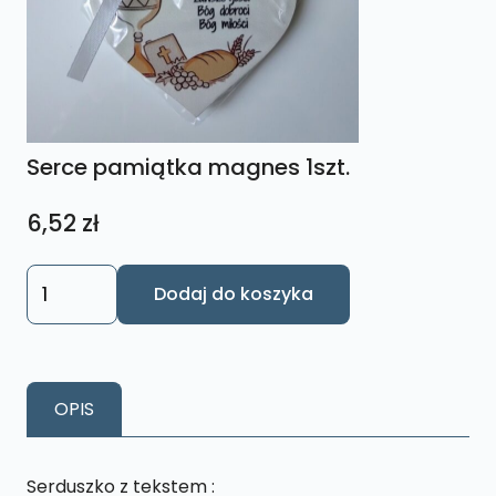
Serce pamiątka magnes 1szt.
6,52
zł
ilość
Dodaj do koszyka
Serce
pamiątka
magnes
1szt.
OPIS
Serduszko z tekstem :