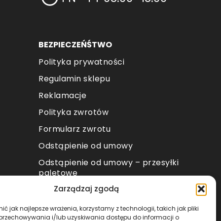
BEZPIECZEŃŚTWO
Polityka prywatności
Regulamin sklepu
Reklamacje
Polityka zwrotów
Formularz zwrotu
Odstąpienie od umowy
Odstąpienie od umowy – przesyłki
paletowe
Zarządzaj zgodą
METODY PŁATNOŚCI
ć jak najlepsze wrażenia, korzystamy z technologii, takich jak pliki
 przechowywania i/lub uzyskiwania dostępu do informacji o