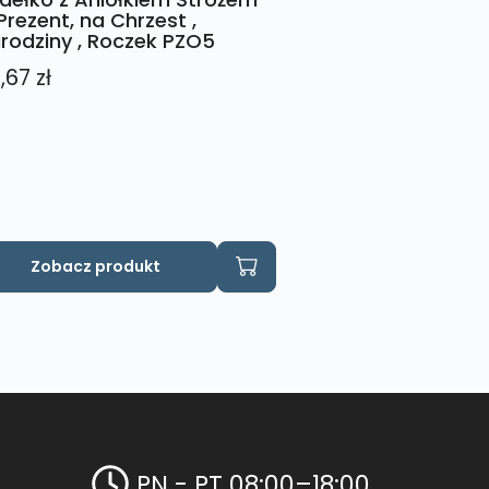
Prezent, na Chrzest ,
rodziny , Roczek PZO5
,67
zł
Zobacz produkt
PN - PT 08:00–18:00