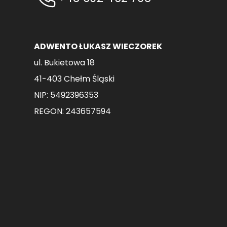
stronie
produktu
ADWENTO ŁUKASZ WIECZOREK
ul. Bukietowa 18
41-403 Chełm Śląski
NIP: 5492396353
REGON: 243657594