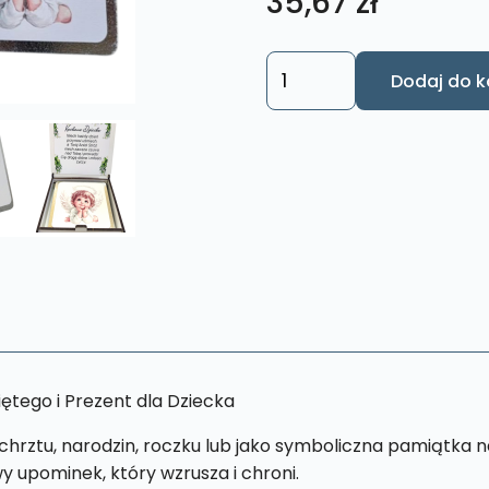
35,67
zł
ilość
Dodaj do k
Pudełko
z
Aniołkiem
Stróżem
-
Prezent,
na
Chrzest
,
Narodziny
,
ętego i Prezent dla Dziecka
Roczek
PZO5
chrztu, narodzin, roczku lub jako symboliczna pamiątka n
 upominek, który wzrusza i chroni.