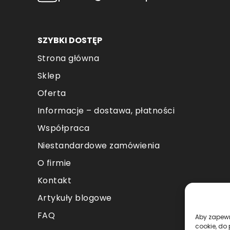
stronie
produktu
SZYBKI DOSTĘP
Strona główna
Sklep
Oferta
Informacje – dostawa, płatności
Współpraca
Niestandardowe zamówienia
O firmie
Kontakt
Artykuły blogowe
FAQ
Aby zapewni
cookie, do