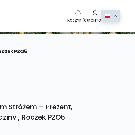
KOSZYK (
0
)
KONTO
Roczek PZO5
em Stróżem – Prezent,
dziny , Roczek PZO5