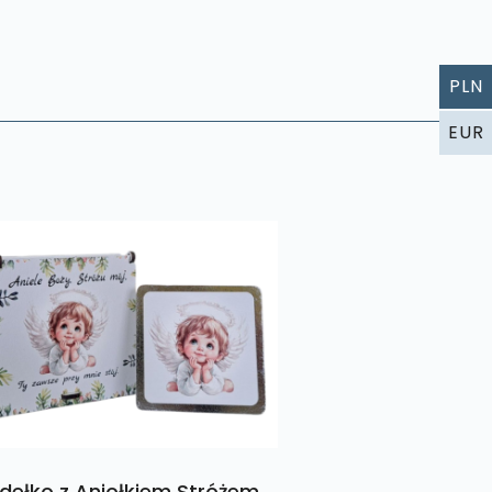
PLN
EUR
dełko z Aniołkiem Stróżem