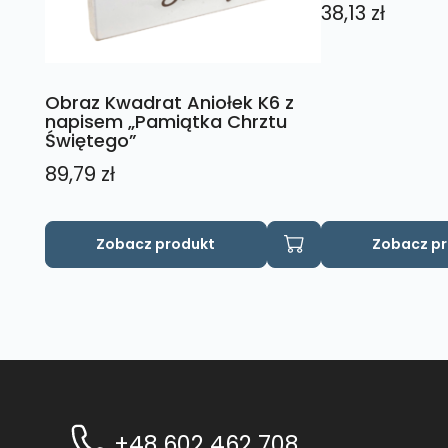
38,13
zł
Obraz Kwadrat Aniołek K6 z
napisem „Pamiątka Chrztu
Świętego”
89,79
zł
Ten
Zobacz produkt
Zobacz p
produkt
ma
wiele
wariantów.
Opcje
można
wybrać
na
+48 602 462 708