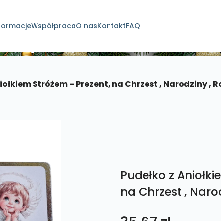
formacje
Współpraca
O nas
Kontakt
FAQ
dukty
iołkiem Stróżem – Prezent, na Chrzest , Narodziny , 
Pudełko z Aniołki
na Chrzest , Naro