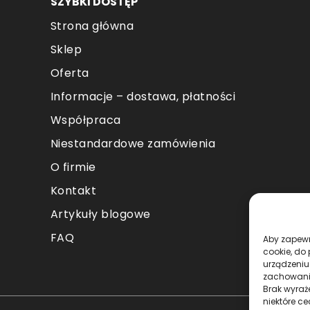
SZYBKI DOSTĘP
Strona główna
Sklep
Oferta
Informacje – dostawa, płatności
Współpraca
Niestandardowe zamówienia
O firmie
Kontakt
Artykuły blogowe
FAQ
Aby zapewni
cookie, do
urządzeniu
zachowanie
Brak wyraż
niektóre ce