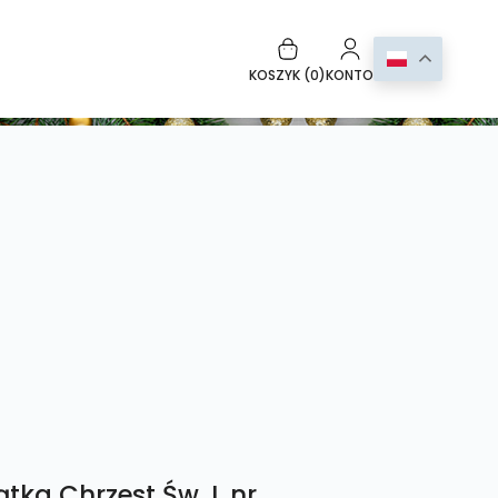
KOSZYK (
0
)
KONTO
tka Chrzest Św. L nr.