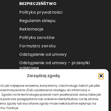
BEZPIECZEŃŚTWO
Polityka prywatności
Regulamin sklepu
Reklamacje
Polityka zwrotów
Formularz zwrotu
Odstąpienie od umowy
Odstąpienie od umowy – przesyłki
paletowe
Zarządzaj zgodą
METODY PŁATNOŚCI
ć jak najlepsze wrażenia, korzystamy z technologii, takich jak pliki
 przechowywania i/lub uzyskiwania dostępu do informacji o
. Zgoda na te technologie pozwoli nam przetwarzać dane, takie jak
 podczas przeglądania lub unikalne identyfikatory na tej stronie.
enia zgody lub wycofanie zgody może niekorzystnie wpłynąć na
chy i funkcje.