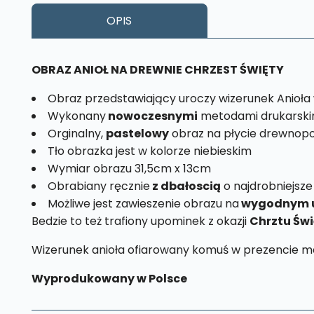
OPIS
OBRAZ ANIOŁ NA DREWNIE CHRZEST ŚWIĘTY
Obraz przedstawiający uroczy wizerunek Anioła
Wykonany
nowoczesnymi
metodami drukarski
Orginalny,
pastelowy
obraz na płycie drewnop
Tło obrazka jest w kolorze niebieskim
Wymiar obrazu 31,5cm x 13cm
Obrabiany ręcznie
z dbałoscią
o najdrobniejsze
Możliwe jest zawieszenie obrazu na
wygodnym 
Bedzie to też trafiony upominek z okazji
Chrztu Św
Wizerunek anioła ofiarowany komuś w prezencie m
Wyprodukowany w Polsce