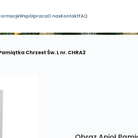
formacje
Współpraca
O nas
Kontakt
FAQ
dukty
Pamiątka Chrzest Św. L nr. CHRA2
Obraz Anioł Pamią