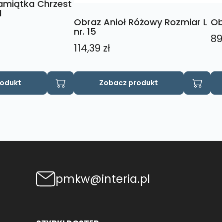
amiątka Chrzest
1
Obraz Anioł Różowy Rozmiar L
Ob
nr. 15
89
114,39
zł
rodukt
Zobacz produkt
pmkw@interia.pl