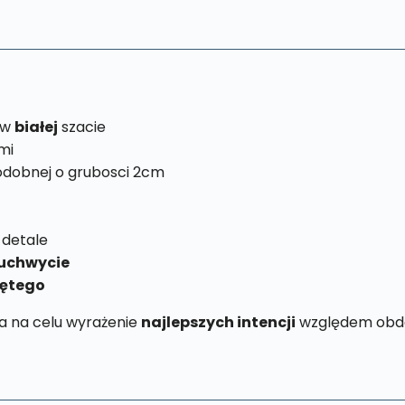
 w
białej
szacie
mi
odobnej o grubosci 2cm
 detale
uchwycie
iętego
a na celu wyrażenie
najlepszych intencji
względem obda