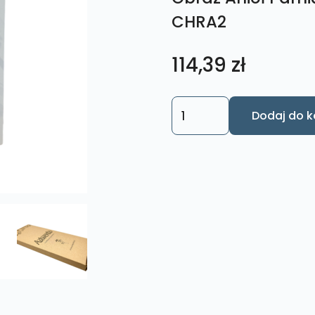
CHRA2
114,39
zł
ilość
Dodaj do k
Obraz
Anioł
Pamiątka
Chrzest
Św.
L
nr.
CHRA2