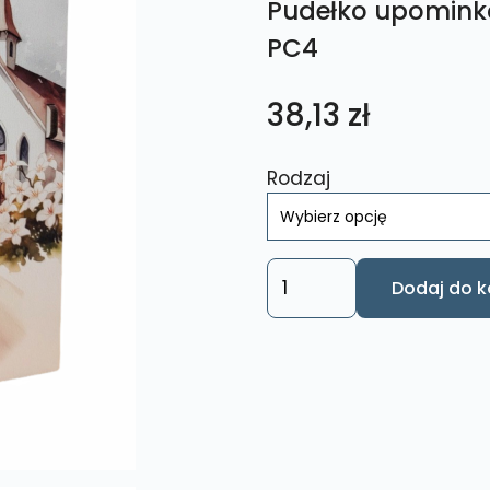
Pudełko upomink
PC4
38,13
zł
Rodzaj
ilość
Dodaj do k
Pudełko
upominkowe
Pamiątka
Chrzest
PC4