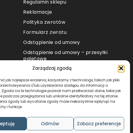
Regulamin sklepu
Reklamacje
Polityka zwrotów
Formularz zwrotu
Odstąpienie od umowy
Odstąpienie od umowy – przesyłki
paletowe
Zarządzaj zgodą
METODY PŁATNOŚCI
ć jak najlepsze wrażenia, korzystamy z technologii, takich jak pliki
 przechowywania i/lub uzyskiwania dostępu do informacji o
. Zgoda na te technologie pozwoli nam przetwarzać dane, takie jak
 podczas przeglądania lub unikalne identyfikatory na tej stronie.
enia zgody lub wycofanie zgody może niekorzystnie wpłynąć na
chy i funkcje.
DESIGN & CODE BY
FOXSTUDIO
eptuję
Odmów
Zobacz preferencje