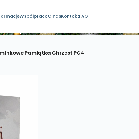
formacje
Współpraca
O nas
Kontakt
FAQ
dukty
minkowe Pamiątka Chrzest PC4