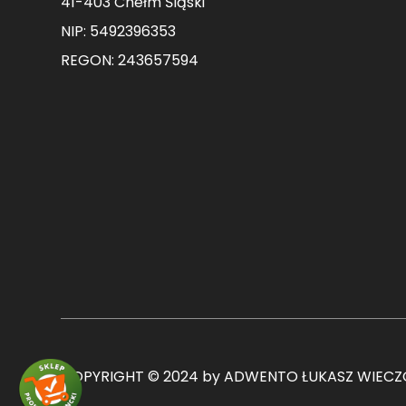
41-403 Chełm Śląski
NIP: 5492396353
REGON: 243657594
COPYRIGHT © 2024 by ADWENTO ŁUKASZ WIECZO