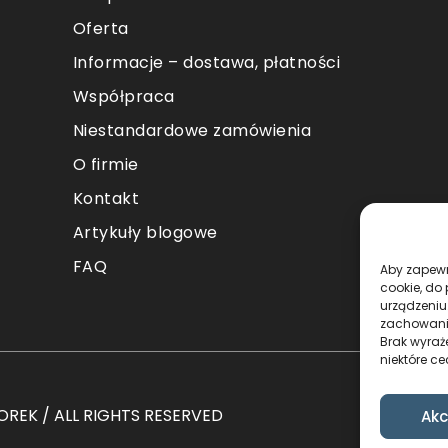
Oferta
Informacje – dostawa, płatności
Współpraca
Niestandardowe zamówienia
O firmie
Kontakt
Artykuły blogowe
FAQ
Aby zapewni
cookie, do
urządzeniu
zachowanie
Brak wyraż
niektóre ce
REK / ALL RIGHTS RESERVED
Akc