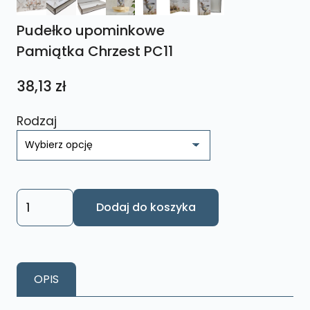
Pudełko upominkowe
Pamiątka Chrzest PC11
38,13
zł
Rodzaj
ilość
Dodaj do koszyka
Pudełko
upominkowe
Pamiątka
Chrzest
OPIS
PC11