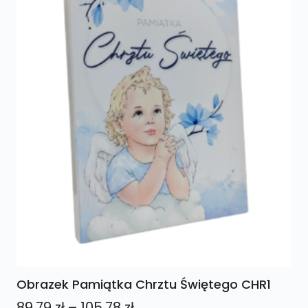
Obrazek Pamiątka Chrztu Świętego CHR1
Zakres
89,79
zł
–
105,78
zł