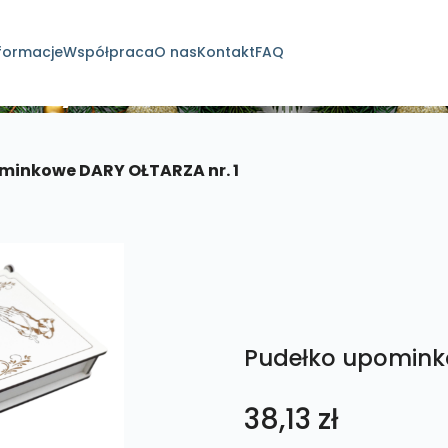
formacje
Współpraca
O nas
Kontakt
FAQ
dukty
minkowe DARY OŁTARZA nr. 1
Pudełko upominko
38,13
zł