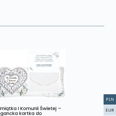
PLN
miątka I Komunii Świetej –
EUR
egancka kartka do