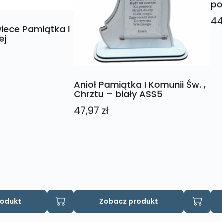
po
4
iece Pamiątka I
ej
Anioł Pamiątka I Komunii Św. ,
Chrztu – biały ASS5
47,97
zł
rodukt
Zobacz produkt