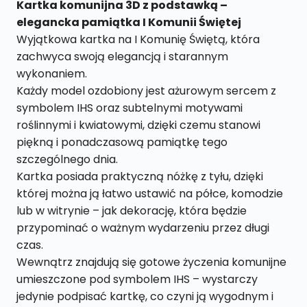
kartka
Kartka komunijna 3D z podstawką –
do
elegancka pamiątka I Komunii Świętej
postawienia
Wyjątkowa kartka na I Komunię Świętą, która
3D
zachwyca swoją elegancją i starannym
KK3
wykonaniem.
Każdy model ozdobiony jest ażurowym sercem z
symbolem IHS oraz subtelnymi motywami
roślinnymi i kwiatowymi, dzięki czemu stanowi
piękną i ponadczasową pamiątkę tego
szczególnego dnia.
Kartka posiada praktyczną nóżkę z tyłu, dzięki
której można ją łatwo ustawić na półce, komodzie
lub w witrynie – jak dekorację, która będzie
przypominać o ważnym wydarzeniu przez długi
czas.
Wewnątrz znajdują się gotowe życzenia komunijne
umieszczone pod symbolem IHS – wystarczy
jedynie podpisać kartkę, co czyni ją wygodnym i