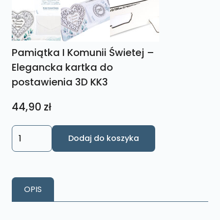
Pamiątka I Komunii Świetej –
Elegancka kartka do
postawienia 3D KK3
44,90
zł
ilość
Dodaj do koszyka
Pamiątka
I
Komunii
Świetej
OPIS
-
Elegancka