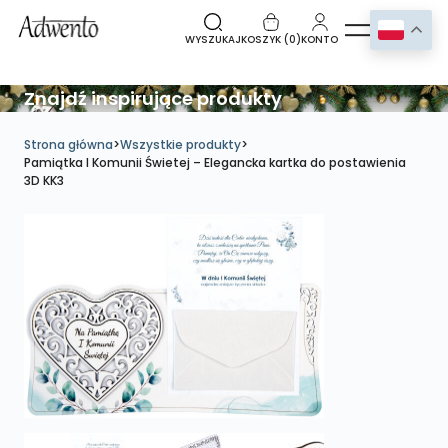
WYSZUKAJ
KOSZYK (
0
)
KONTO
Znajdź inspirujące produkty
Strona główna
>
Wszystkie produkty
>
Pamiątka I Komunii Świetej – Elegancka kartka do postawienia
3D KK3