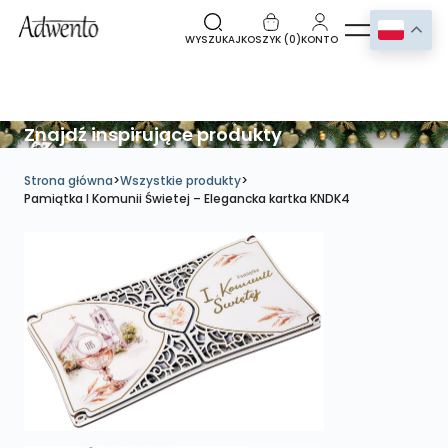
WYSZUKAJ
KOSZYK (
0
)
KONTO
Znajdź inspirujące produkty
Strona główna
>
Wszystkie produkty
>
Pamiątka I Komunii Świetej – Elegancka kartka KNDK4