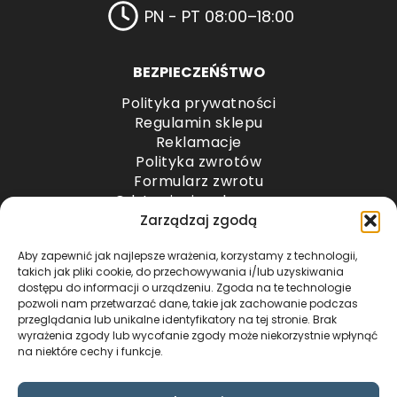
PN - PT 08:00–18:00
BEZPIECZEŃŚTWO
Polityka prywatności
Regulamin sklepu
Reklamacje
Polityka zwrotów
Formularz zwrotu
Odstąpienie od umowy
Odstąpienie od umowy – przesyłki paletowe
Zarządzaj zgodą
Aby zapewnić jak najlepsze wrażenia, korzystamy z technologii,
METODY PŁATNOŚCI
takich jak pliki cookie, do przechowywania i/lub uzyskiwania
dostępu do informacji o urządzeniu. Zgoda na te technologie
pozwoli nam przetwarzać dane, takie jak zachowanie podczas
przeglądania lub unikalne identyfikatory na tej stronie. Brak
wyrażenia zgody lub wycofanie zgody może niekorzystnie wpłynąć
na niektóre cechy i funkcje.