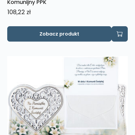
Komunijny PPK
108,22
zł
Ten
Zobacz produkt
produkt
ma
wiele
wariantów.
Opcje
można
wybrać
na
stronie
produktu