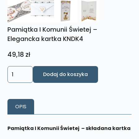
Pamiątka I Komunii Świetej –
Elegancka kartka KNDK4
49,18
zł
ilość
Dodaj do koszyka
Pamiątka
I
Komunii
Świetej
OPIS
-
Elegancka
kartka
Pamiątka I K
omunii Świetej – składana kartka
KNDK4