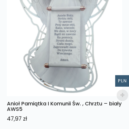
PLN
Anioł Pamiątka I Komunii Św. , Chrztu – biały
AWS5
47,97
zł