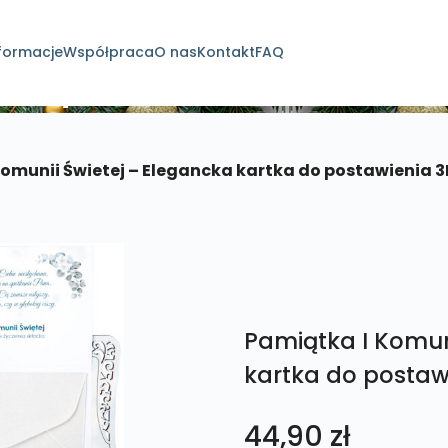
formacje
Współpraca
O nas
Kontakt
FAQ
dukty
Komunii Świetej – Elegancka kartka do postawienia 3
Pamiątka I Komun
kartka do postaw
44,90
zł