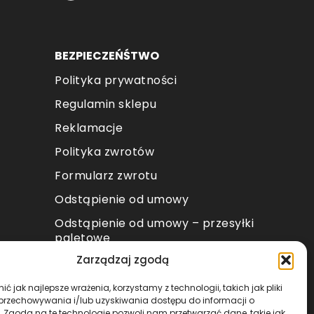
BEZPIECZEŃŚTWO
Polityka prywatności
Regulamin sklepu
Reklamacje
Polityka zwrotów
Formularz zwrotu
Odstąpienie od umowy
Odstąpienie od umowy – przesyłki
paletowe
Zarządzaj zgodą
METODY PŁATNOŚCI
ć jak najlepsze wrażenia, korzystamy z technologii, takich jak pliki
 przechowywania i/lub uzyskiwania dostępu do informacji o
. Zgoda na te technologie pozwoli nam przetwarzać dane, takie jak