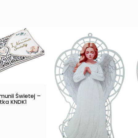
munii Świetej –
tka KNDK1