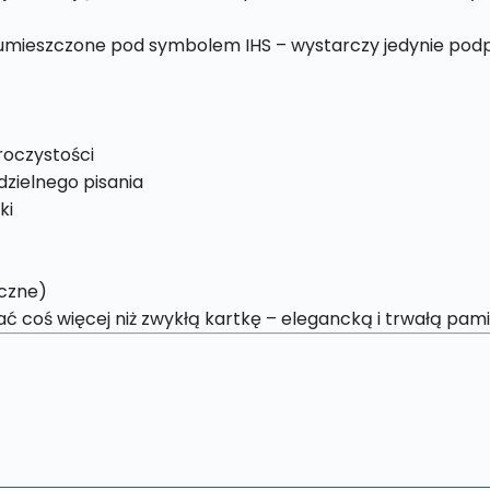
umieszczone pod symbolem IHS – wystarczy jedynie podpi
roczystości
zielnego pisania
ki
yczne)
coś więcej niż zwykłą kartkę – elegancką i trwałą pamią