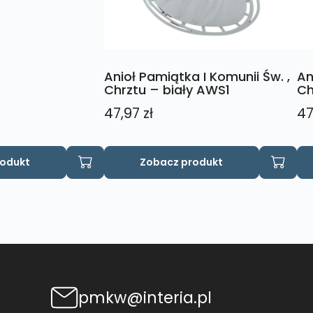
Anioł Pamiątka I Komunii Św. ,
An
Chrztu – biały AWS1
Ch
47,97
zł
47
rodukt
Zobacz produkt
pmkw@interia.pl