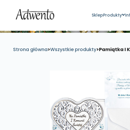
Sklep
Produkty
In
Znajdź inspirujące pro
Strona główna
>
Wszystkie produkty
>
Pamiątka I 