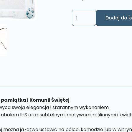
ilość
Dodaj do k
Pamiątka
I
Komunii
Świetej
-
Elegancka
kartka
do
postawienia
3D
KK6
pamiątka I Komunii Świętej
hwyca swoją elegancją i starannym wykonaniem.
bolem IHS oraz subtelnymi motywami roślinnymi i kwiato
ej można ją łatwo ustawić na półce, komodzie lub w witry