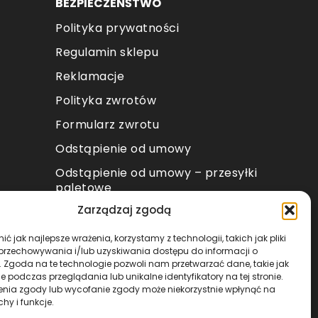
BEZPIECZEŃŚTWO
Polityka prywatności
Regulamin sklepu
Reklamacje
Polityka zwrotów
Formularz zwrotu
Odstąpienie od umowy
Odstąpienie od umowy – przesyłki
paletowe
Zarządzaj zgodą
METODY PŁATNOŚCI
ć jak najlepsze wrażenia, korzystamy z technologii, takich jak pliki
 przechowywania i/lub uzyskiwania dostępu do informacji o
. Zgoda na te technologie pozwoli nam przetwarzać dane, takie jak
 podczas przeglądania lub unikalne identyfikatory na tej stronie.
enia zgody lub wycofanie zgody może niekorzystnie wpłynąć na
chy i funkcje.