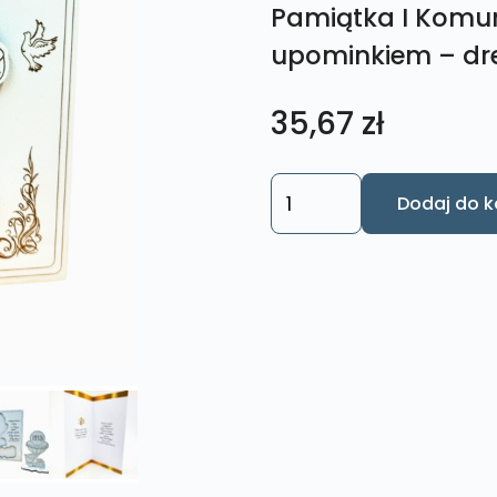
Pamiątka I Komuni
upominkiem – dr
35,67
zł
ilość
Dodaj do k
Pamiątka
I
Komunii
Św.
Kartka
z
upominkiem
-
drewniana
kartka