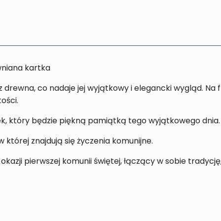
KZU3
wniana kartka
rewna, co nadaje jej wyjątkowy i elegancki wygląd. Na fr
ości.
k, który będzie piękną pamiątką tego wyjątkowego dnia.
 której znajdują się życzenia komunijne.
 okazji pierwszej komunii świętej, łączący w sobie tradyc