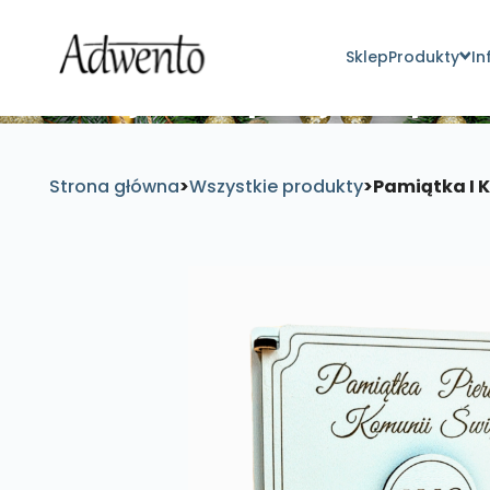
Sklep
Produkty
In
Znajdź inspirujące pro
Strona główna
>
Wszystkie produkty
>
Pamiątka I 