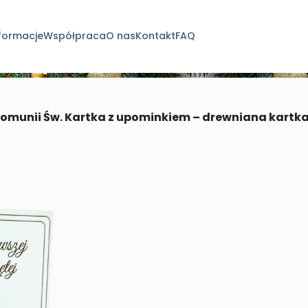
formacje
Współpraca
O nas
Kontakt
FAQ
dukty
Komunii Św. Kartka z upominkiem – drewniana kartk