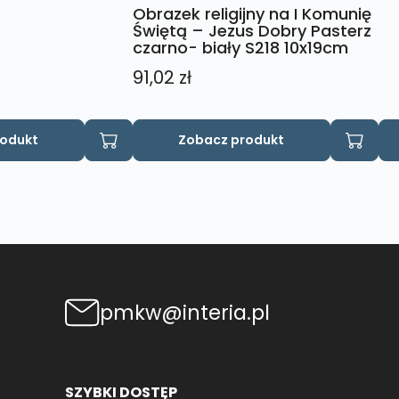
Obrazek religijny na I Komunię
Świętą – Jezus Dobry Pasterz
czarno- biały S218 10x19cm
91,02
zł
rodukt
Zobacz produkt
pmkw@interia.pl
SZYBKI DOSTĘP