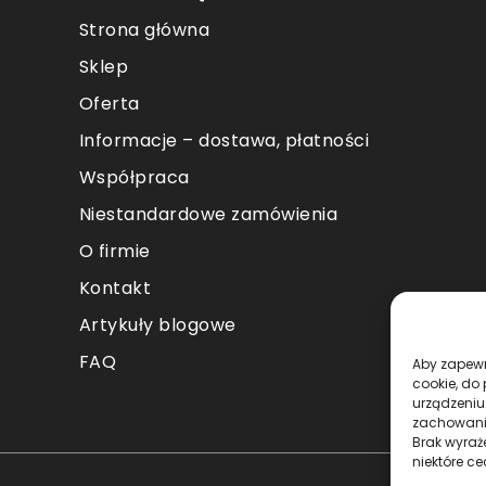
Strona główna
Sklep
Oferta
Informacje – dostawa, płatności
Współpraca
Niestandardowe zamówienia
O firmie
Kontakt
Artykuły blogowe
FAQ
Aby zapewni
cookie, do
urządzeniu
zachowanie
Brak wyraż
niektóre ce