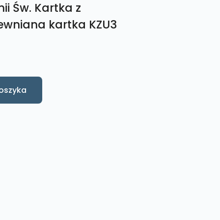
i Św. Kartka z
ewniana kartka KZU3
oszyka