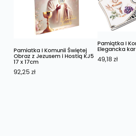
Pamiątka I Ko
Elegancka ka
Pamiatka I Komunii Świętej
Obraz z Jezusem i Hostią KJ5
49,18
zł
17 x 17cm
92,25
zł