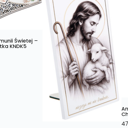
munii Świetej –
rtka KNDK5
An
Ch
47