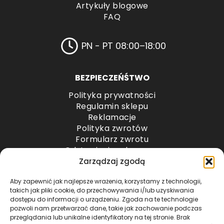
Artykuły blogowe
FAQ
PN - PT 08:00–18:00
BEZPIECZEŃŚTWO
Polityka prywatności
Regulamin sklepu
Reklamacje
Polityka zwrotów
Formularz zwrotu
Odstąpienie od umowy
Odstąpienie od umowy – przesyłki paletowe
Zarządzaj zgodą
Aby zapewnić jak najlepsze wrażenia, korzystamy z technologii,
METODY PŁATNOŚCI
takich jak pliki cookie, do przechowywania i/lub uzyskiwania
dostępu do informacji o urządzeniu. Zgoda na te technologie
pozwoli nam przetwarzać dane, takie jak zachowanie podczas
przeglądania lub unikalne identyfikatory na tej stronie. Brak