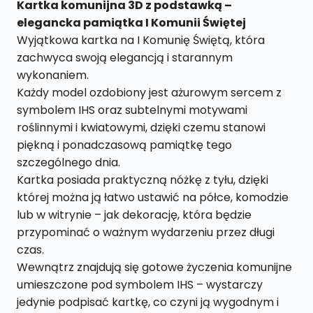
kartka
Kartka komunijna 3D z podstawką –
do
elegancka pamiątka I Komunii Świętej
postawienia
Wyjątkowa kartka na I Komunię Świętą, która
3D
zachwyca swoją elegancją i starannym
KK4
wykonaniem.
Każdy model ozdobiony jest ażurowym sercem z
symbolem IHS oraz subtelnymi motywami
roślinnymi i kwiatowymi, dzięki czemu stanowi
piękną i ponadczasową pamiątkę tego
szczególnego dnia.
Kartka posiada praktyczną nóżkę z tyłu, dzięki
której można ją łatwo ustawić na półce, komodzie
lub w witrynie – jak dekorację, która będzie
przypominać o ważnym wydarzeniu przez długi
czas.
Wewnątrz znajdują się gotowe życzenia komunijne
umieszczone pod symbolem IHS – wystarczy
jedynie podpisać kartkę, co czyni ją wygodnym i