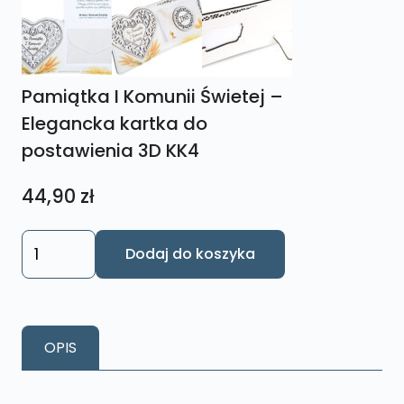
Pamiątka I Komunii Świetej –
Elegancka kartka do
postawienia 3D KK4
44,90
zł
ilość
Dodaj do koszyka
Pamiątka
I
Komunii
Świetej
OPIS
-
Elegancka