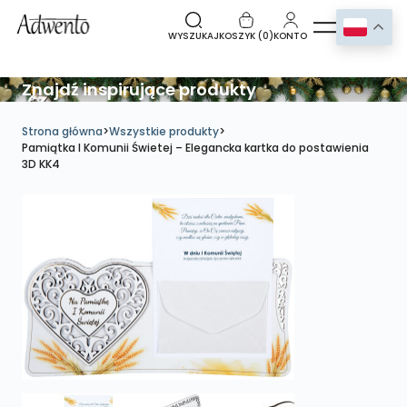
WYSZUKAJ
KOSZYK (
0
)
KONTO
Znajdź inspirujące produkty
Strona główna
>
Wszystkie produkty
>
Pamiątka I Komunii Świetej – Elegancka kartka do postawienia
3D KK4