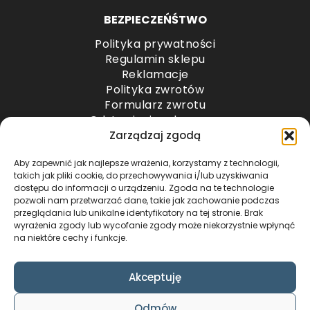
BEZPIECZEŃŚTWO
Polityka prywatności
Regulamin sklepu
Reklamacje
Polityka zwrotów
Formularz zwrotu
Odstąpienie od umowy
Odstąpienie od umowy – przesyłki paletowe
Zarządzaj zgodą
Aby zapewnić jak najlepsze wrażenia, korzystamy z technologii,
METODY PŁATNOŚCI
takich jak pliki cookie, do przechowywania i/lub uzyskiwania
dostępu do informacji o urządzeniu. Zgoda na te technologie
pozwoli nam przetwarzać dane, takie jak zachowanie podczas
przeglądania lub unikalne identyfikatory na tej stronie. Brak
wyrażenia zgody lub wycofanie zgody może niekorzystnie wpłynąć
na niektóre cechy i funkcje.
Akceptuję
COPYRIGHT © 2024 by ADWENTO ŁUKASZ
Odmów
WIECZOREK / ALL RIGHTS RESERVED