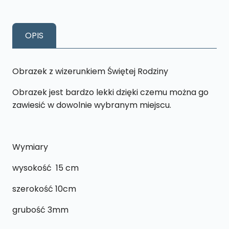
z
wizerunkiem
Świętej
OPIS
Rodziny
-
T4
Obrazek z wizerunkiem Świętej Rodziny
Obrazek jest bardzo lekki dzięki czemu można go
zawiesić w dowolnie wybranym miejscu.
Wymiary
wysokość 15 cm
szerokość 10cm
grubość 3mm