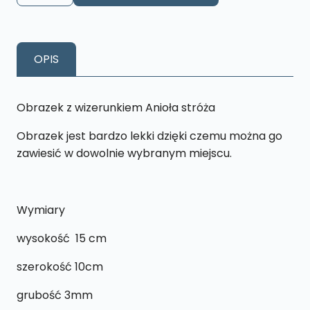
z
wizerunkiem
Anioła
OPIS
Stróza
-
T2
Obrazek z wizerunkiem Anioła stróża
Obrazek jest bardzo lekki dzięki czemu można go
zawiesić w dowolnie wybranym miejscu.
Wymiary
wysokość 15 cm
szerokość 10cm
grubość 3mm