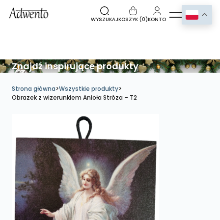
WYSZUKAJ
KOSZYK (
0
)
KONTO
Znajdź inspirujące produkty
Strona główna
>
Wszystkie produkty
>
Obrazek z wizerunkiem Anioła Stróza – T2