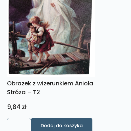
Obrazek z wizerunkiem Anioła
Stróza – T2
9,84
zł
ilość
Dodaj do koszyka
Obrazek