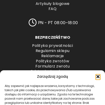
Artykuły blogowe
FAQ
PN - PT 08:00–18:00
BEZPIECZEŃŚTWO
Polityka prywatności
Regulamin sklepu
Reklamacje
Polityka zwrotów
Formularz zwrotu
Odstąpienie od umowy
Odstąpienie od umowy – przesyłki paletowe
Zarządzaj zgodą
Aby zapewnić jak najlepsze wrażenia, korzystamy z technologii,
METODY PŁATNOŚCI
takich jak pliki cookie, do przechowywania i/lub uzyskiwania
dostępu do informacji o urządzeniu. Zgoda na te technologie
pozwoli nam przetwarzać dane, takie jak zachowanie podczas
przeglądania lub unikalne identyfikatory na tej stronie. Brak