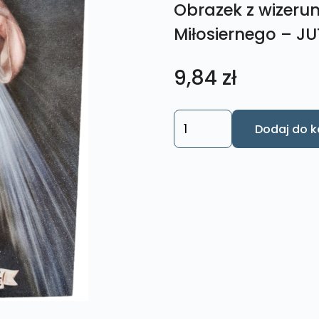
Obrazek z wizeru
Miłosiernego – JU
9,84
zł
ilość
Dodaj do k
Obrazek
z
wizerunkiem
Jezusa
Miłosiernego
-
JUT
T8