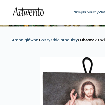
Sklep
Produkty
In
Znajdź inspirujące pro
Strona główna
>
Wszystkie produkty
>
Obrazek z w