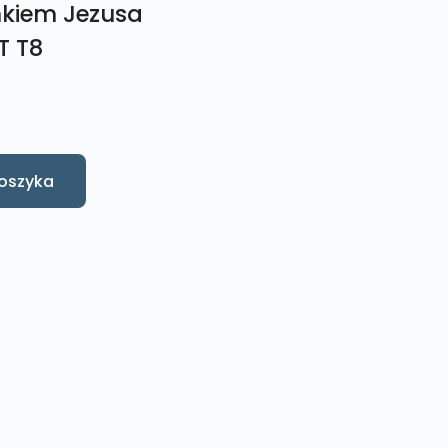
nkiem Jezusa
T T8
oszyka