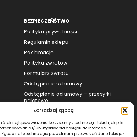
BEZPIECZEŃŚTWO
Polityka prywatności
Regulamin sklepu
Reklamacje
Polityka zwrotów
Formularz zwrotu
Odstąpienie od umowy
Odstąpienie od umowy – przesyłki
paletowe
Zarządzaj zgodą
METODY PŁATNOŚCI
ć jak najlepsze wrażenia, korzystamy z technologii, takich jak pliki
 przechowywania i/lub uzyskiwania dostępu do informacji o
. Zgoda na te technologie pozwoli nam przetwarzać dane, takie jak