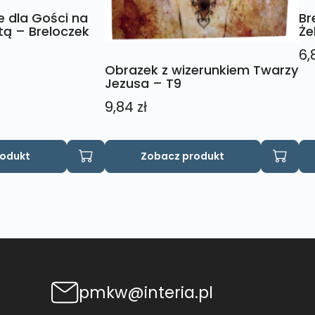
 dla Gości na
Br
ą – Breloczek
Że
6,
Obrazek z wizerunkiem Twarzy
Jezusa – T9
9,84
zł
rodukt
Zobacz produkt
pmkw@interia.pl