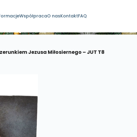
formacje
Współpraca
O nas
Kontakt
FAQ
dukty
izerunkiem Jezusa Miłosiernego – JUT T8