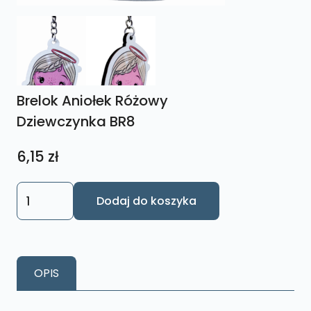
Brelok Aniołek Różowy
Dziewczynka BR8
6,15
zł
ilość
Dodaj do koszyka
Brelok
Aniołek
Różowy
Dziewczynka
OPIS
BR8