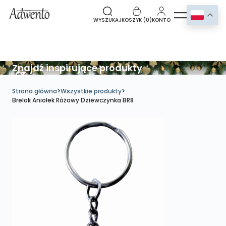
WYSZUKAJ
KOSZYK (
0
)
KONTO
Znajdź inspirujące produkty
Strona główna
>
Wszystkie produkty
>
Brelok Aniołek Różowy Dziewczynka BR8