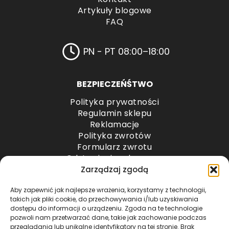
Artykuły blogowe
FAQ
PN - PT 08:00–18:00
BEZPIECZEŃŚTWO
Polityka prywatności
Regulamin sklepu
Reklamacje
Polityka zwrotów
Formularz zwrotu
Odstąpienie od umowy
Odstąpienie od umowy – przesyłki paletowe
Zarządzaj zgodą
Aby zapewnić jak najlepsze wrażenia, korzystamy z technologii,
METODY PŁATNOŚCI
takich jak pliki cookie, do przechowywania i/lub uzyskiwania
dostępu do informacji o urządzeniu. Zgoda na te technologie
pozwoli nam przetwarzać dane, takie jak zachowanie podczas
przeglądania lub unikalne identyfikatory na tej stronie. Brak